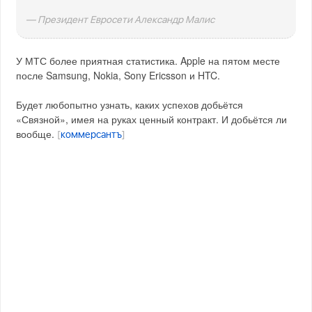
— Президент Евросети Александр Малис
У МТС более приятная статистика. Apple на пятом месте
после Samsung, Nokia, Sony Ericsson и HTC.
Будет любопытно узнать, каких успехов добьётся
«Связной», имея на руках ценный контракт. И добьётся ли
вообще.
[
коммерсантъ
]