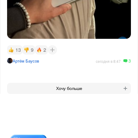
13
9
2
3
Артём Баусов
сегодня в 8:47
Хочу больше