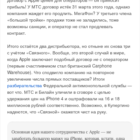
договор с Apple ценен для операторов — он приносит
прибыль! У МТС договор истёк 31 марта этого года, однако
компания жаждет его продлить. МегаФон? У третьего члена
«большой тройки» продажи тоже не заладились, тоже
возможны санкции, и оператор не стал продлевать
контракт.
Итого остаётся два дистрибьютора, но отныне их снова три
с учётом «Связного». Вообще, это второй случай в мире,
когда Apple заключает подобный договор
не
с оператором
(первым счастливчиком стал британский Carphone
Warehouse). Что сподвигло компанию на повторное
увеличение числа прямых поставщиков? Итоги
разбирательства
Федеральной антимонопольной службы —
вот что. МТС и Билайн уличили в сговоре с целью
удержания цен на iPhone 4 и оштрафовали на 16 и 18
миллионов рублей соответственно. Возможно, в Купертино
надеются, что «Связной» окажется чист на руку.
Основная идея нашего сотрудничества с Apple — не
заработать большую маржу на iPhone, которая, кстати, одна