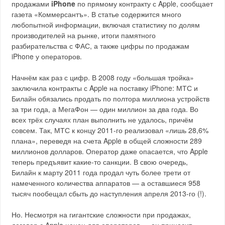
продажами
iPhone
по прямому контракту с Apple, сообщает
газета «Коммерсантъ». В статье содержится много
любопытной информации, включая статистику по долям
производителей на рынке, итоги памятного
разбирательства с ФАС, а также цифры по продажам
iPhone у операторов.
Начнём как раз с цифр. В 2008 году «большая тройка»
заключила контракты с Apple на поставку iPhone: МТС и
Билайн обязались продать по полтора миллиона устройств
за три года, а МегаФон — один миллион за два года. Во
всех трёх случаях план выполнить не удалось, причём
совсем. Так, МТС к концу 2011-го реализовал «лишь 28,6%
плана», переведя на счета Apple в общей сложности 289
миллионов долларов. Оператор даже опасается, что Apple
теперь предъявит какие-то санкции. В свою очередь,
Билайн к марту 2011 года продал чуть более трети от
намеченного количества аппаратов — а оставшиеся 958
тысяч пообещал сбыть до наступления апреля 2013-го (!).
Но. Несмотря на гигантские сложности при продажах,