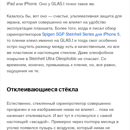
iPad или iPhone. Оно у GLAS.t точно такое же.
Казалось бы, вот оно — счастье, ультимативная защита для
экрана, которая совершенно не влияет на удобство
эксплуатации планшета. Более того, когда я писал обзор
скринпротекторов
Spigen SGP Steinheil Series для iPhone 5
,
то пленки клеил именно на GLAS.t и тогда смог особенно
остро ощутить разницу между хоть и качественным, но все
же пластиком и настоящим стеклом. Даже олеофобное
покрытие в Steinheil Ultra Oleophobic не спасает. Со
временем, конечно, привыкаешь к пленке, но, все равно,
ощущения не те.
Отклеивающиеся стёкла
Естественно, стеклянный скринпротектор совершенно
прозрачен и на изображение никак не влияет… пока не
начинает отклеиваться. И вот тут я столкнулся с самой
настоящей «засадой». Примерно через полтора месяца в
уголке появился пузырь с воздухом, который никак не