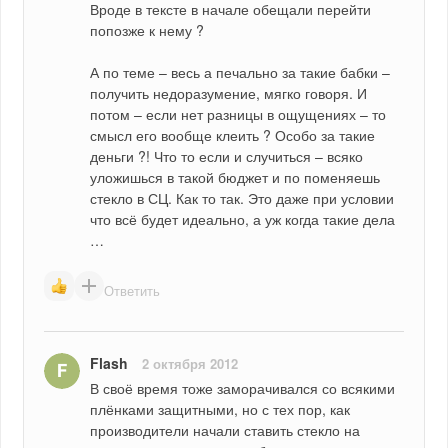
Вроде в тексте в начале обещали перейти 
попозже к нему ?
А по теме – весь а печально за такие бабки – 
получить недоразумение, мягко говоря. И 
потом – если нет разницы в ощущениях – то 
смысл его вообще клеить ? Особо за такие 
деньги ?! Что то если и случиться – всяко 
уложишься в такой бюджет и по поменяешь 
стекло в СЦ. Как то так. Это даже при условии 
что всё будет идеально, а уж когда такие дела 
…
Ответить
Flash
2 октября 2012
В своё время тоже заморачивался со всякими 
плёнками защитными, но с тех пор, как 
производители начали ставить стекло на 