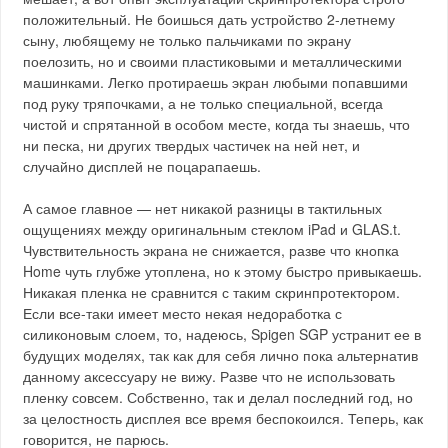
положительный. Не боишься дать устройство 2-летнему
сыну, любящему не только пальчиками по экрану
поелозить, но и своими пластиковыми и металлическими
машинками. Легко протираешь экран любыми попавшими
под руку тряпочками, а не только специальной, всегда
чистой и спрятанной в особом месте, когда ты знаешь, что
ни песка, ни других твердых частичек на ней нет, и
случайно дисплей не поцарапаешь.
А самое главное — нет никакой разницы в тактильных
ощущениях между оригинальным стеклом iPad и GLAS.t.
Чувствительность экрана не снижается, разве что кнопка
Home чуть глубже утоплена, но к этому быстро привыкаешь.
Никакая пленка не сравнится с таким скринпротектором.
Если все-таки имеет место некая недоработка с
силиконовым слоем, то, надеюсь, Spigen SGP устранит ее в
будущих моделях, так как для себя лично пока альтернатив
данному аксессуару не вижу. Разве что не использовать
пленку совсем. Собственно, так и делал последний год, но
за целостность дисплея все время беспокоился. Теперь, как
говорится, не парюсь.