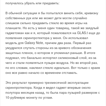
получалось убрать или придавить:
В обычной ситуации я бы попытался винить себя, кривизну
собственных рук или же может дети могли случайно
слишком сильно придавить стекло во время игры на
планшете. Но есть у меня один товарищ, такой же заядлый
гаджетоман как и я, который пожаловался на GLAS.t еще до
появления скринпротектора у меня. Он использовал
модель для Galaxy Note, причем два раза. Первый раз
умудрился спутать стороны из-за кривого обозначения
защитных пленок, о котором я упоминал раньше. В итоге
подумал, что банально испортил силиконовый слой, из-за
чего и стали появляться пузыри воздуха. Но во второй раз,
по его словам, наклеил стекло идеально. Вот только с краев
оно все равно начало со временем отставать.
Это результат примерно трехмесячной эксплуатации
скринпротектора. Когда я видел гаджет впервые около
полутора месяцев назад, то была пара пузырей размером с
10-рублевую монету по углам.