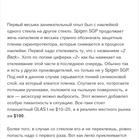
Первый весьма занимательный опыт был с наклейкой
одного стекла на другое стекло. Spigen SGP продолжает
жечь напалмом и весьма странно обозначать защитные
пленки скринпротектора, которые снимаются в процессе
наклейки. Первой надо отклеивать ту, что с названием «
2
Back
». Хотя по логике циферка «
2
» как бы намекает на
отклеивание этой части в последнюю очередь. Обычно так
и есть у других производителей, но только не у Spigen SGP.
Под ней в данном случае скрывается тонкий силиконовой
слой, на который клеится пленка. Спутаете его, потрогаете
потными ручонками, положите на пыльную поверхность, и
все — аксессуар можно выбросить. Этот момент добавлял
особую пикантность в ситуацию. Все-таки стоит
планшетный GLAS.t не $10–20, а в реалиях местного рынка
аж
$100
.
Более того, в случае со стеклом его и не переклеишь, ровно
попасть надо с первого раза. Вот как легко приклеивается