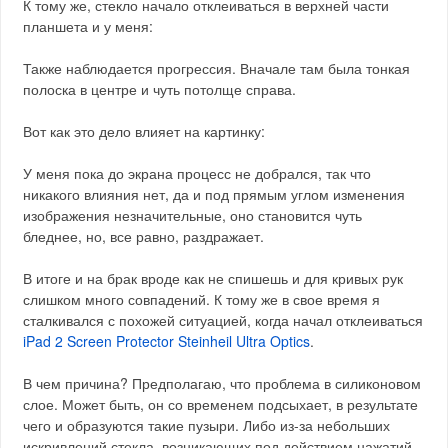
К тому же, стекло начало отклеиваться в верхней части
планшета и у меня:
Также наблюдается прогрессия. Вначале там была тонкая
полоска в центре и чуть потолще справа.
Вот как это дело влияет на картинку:
У меня пока до экрана процесс не добрался, так что
никакого влияния нет, да и под прямым углом изменения
изображения незначительные, оно становится чуть
бледнее, но, все равно, раздражает.
В итоге и на брак вроде как не спишешь и для кривых рук
слишком много совпадений. К тому же в свое время я
сталкивался с похожей ситуацией, когда начал отклеиваться
iPad 2 Screen Protector Steinheil Ultra Optics
.
В чем причина? Предполагаю, что проблема в силиконовом
слое. Может быть, он со временем подсыхает, в результате
чего и образуются такие пузыри. Либо из-за небольших
искривлений стекла, возникающих под действием нажатий