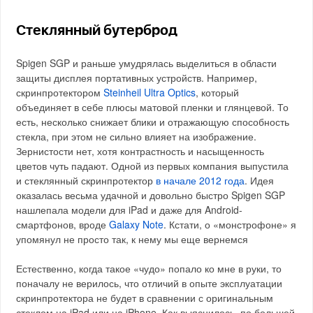
Стеклянный бутерброд
Spigen SGP и раньше умудрялась выделиться в области
защиты дисплея портативных устройств. Например,
скринпротектором
Steinheil Ultra Optics
, который
объединяет в себе плюсы матовой пленки и глянцевой. То
есть, несколько снижает блики и отражающую способность
стекла, при этом не сильно влияет на изображение.
Зернистости нет, хотя контрастность и насыщенность
цветов чуть падают. Одной из первых компания выпустила
и стеклянный скринпротектор
в начале 2012 года
. Идея
оказалась весьма удачной и довольно быстро Spigen SGP
нашлепала модели для iPad и даже для Android-
смартфонов, вроде
Galaxy Note
. Кстати, о «монстрофоне» я
упомянул не просто так, к нему мы еще вернемся
Естественно, когда такое «чудо» попало ко мне в руки, то
поначалу не верилось, что отличий в опыте эксплуатации
скринпротектора не будет в сравнении с оригинальным
стеклом на iPad или на iPhone. Как выяснилось, по большей