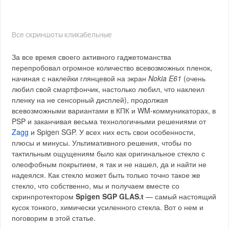
Все скриншоты кликабельные
За все время своего активного гаджетоманства
перепробовал огромное количество всевозможных пленок,
начиная с наклейки глянцевой на экран
Nokia E61
(очень
любил свой смартфончик, настолько любил, что наклеил
пленку на не сенсорный дисплей), продолжая
всевозможными вариантами в КПК и WM-коммуникаторах, в
PSP и заканчивая весьма технологичными решениями от
Zagg
и Spigen SGP. У всех них есть свои особенности,
плюсы и минусы. Ультимативного решения, чтобы по
тактильным ощущениям было как оригинальное стекло с
олеофобным покрытием, я так и не нашел, да и найти не
надеялся. Как стекло может быть только точно такое же
стекло, что собственно, мы и получаем вместе со
скринпротектором
Spigen SGP GLAS.t
— самый настоящий
кусок тонкого, химически усиленного стекла. Вот о нем и
поговорим в этой статье.