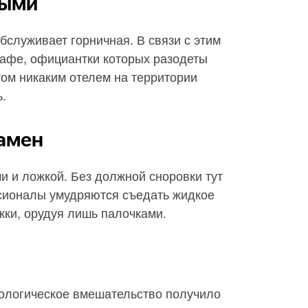
ными
бслуживает горничная. В связи с этим
кафе, официантки которых разодеты
том никаким отелем на территории
ь.
рамен
ми и ложкой. Без должной сноровки тут
сионалы умудряются съедать жидкое
жки, орудуя лишь палочками.
тологическое вмешательство получило