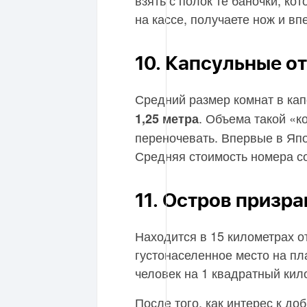
взять с полок те баночки, ко
на кассе, получаете нож и в
10. Капсульные о
Средний размер комнат в ка
. Объема такой «к
1,25 метра
переночевать. Впервые в Япо
Средняя стоимость номера со
11. Остров призр
Находится в 15 километрах о
густонаселенное место на пл
человек на 1 квадратный кил
После того, как интерес к до