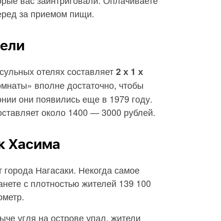
торые вас заинтриговали. Оплачиваете
перед за приемом пищи.
тели
псульных отелях составляет
2 х 1 х
омнаты» вполне достаточно, чтобы
нии они появились еще в 1979 году.
ставляет около 1400 — 3000 рублей.
ак Хасима
т города Нагасаки. Некогда самое
анете с плотностью жителей 139 100
ометр.
быче угля на острове упал, жители