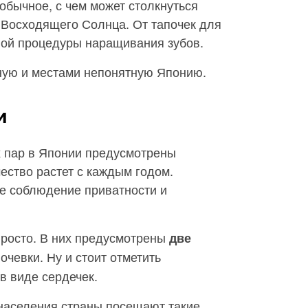
бычное, с чем может столкнуться
у Восходящего Солнца. От тапочек для
ной процедуры наращивания зубов.
ную и местами непонятную Японию.
и
 пар в Японии предусмотрены
чество растет с каждым годом.
е соблюдение приватности и
просто. В них предусмотрены
две
ночевки. Ну и стоит отметить
в виде сердечек.
 населения страны посещают такие