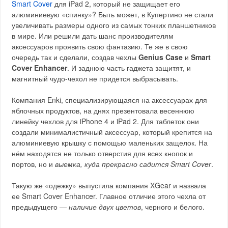
Smart Cover
для iPad 2, который не защищает его
алюминиевую «спинку»? Быть может, в Купертино не стали
увеличивать размеры одного из самых тонких планшетников
в мире. Или решили дать шанс производителям
аксессуаров проявить свою фантазию. Те же в свою
очередь так и сделали, создав чехлы
Genius Case
и
Smart
Cover Enhancer
. И заднюю часть гаджета защитят, и
магнитный чудо-чехол не придется выбрасывать.
Компания Enki, специализирующаяся на аксессуарах для
яблочных продуктов, на днях презентовала весеннюю
линейку чехлов для iPhone 4 и iPad 2. Для таблеток они
создали минималистичный аксессуар, который крепится на
алюминиевую крышку с помощью маленьких защелок. На
нём находятся не только отверстия для всех кнопок и
портов, но и
выемка, куда прекрасно садится Smart Cover
.
Такую же «одежку» выпустила компания XGear и назвала
ее Smart Cover Enhancer. Главное отличие этого чехла от
предыдущего —
наличие двух цветов
, черного и белого.