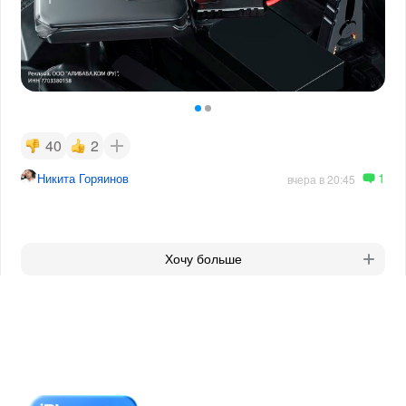
40
2
1
Никита Горяинов
вчера в 20:45
Хочу больше