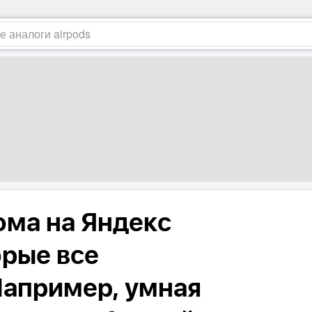
ома на Яндекс
орые все
Например, умная