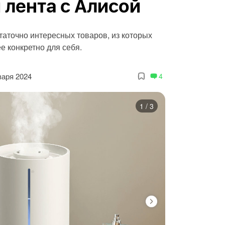
 лента с Алисой
аточно интересных товаров, из которых
е конкретно для себя.
варя 2024
4
1
/
3