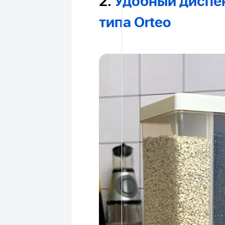
2.
Удобный диспен
типа Orteo