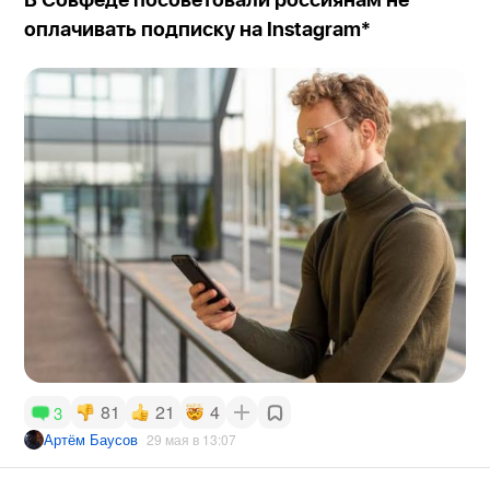
В Совфеде посоветовали россиянам не
оплачивать подписку на Instagram*
81
21
4
3
Артём Баусов
29 мая в 13:07