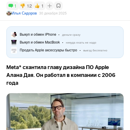
12
1
1
Илья Сидоров
30 декабря 2025
Выкуп и обмен iPhone
деньги сразу
Выкуп и обмен MacBook
никуда ехать не надо
Продать Apple аксессуары быстро
выезд бесплатно
Meta* схантила главу дизайна ПО Apple
Алана Дая. Он работал в компании с 2006
года