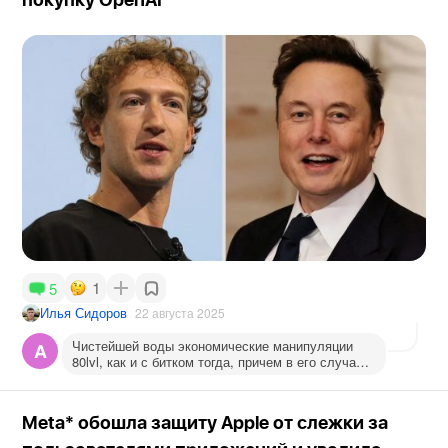
покупку OpenAI
1
5
Илья Сидоров
22 августа 2025
Чистейшей воды экономические манипуляции
A
80lvl, как и с битком тогда, причем в его случае
абсолютно безнаказанные
Meta* обошла защиту Apple от слежки за