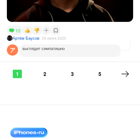
10
Артём Баусов
20 июня 2025
выглядит симпатишно
ア
1
2
3
5