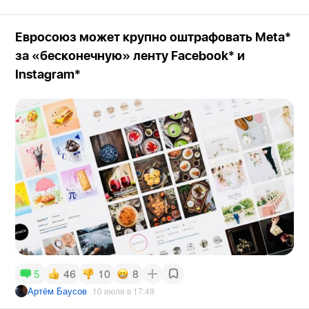
Евросоюз может крупно оштрафовать Meta*
за «бесконечную» ленту Facebook* и
Instagram*
46
10
8
5
Артём Баусов
10 июля в 17:49