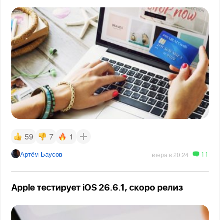
59
7
1
11
Артём Баусов
вчера в 20:24
Apple тестирует iOS 26.6.1, скоро релиз