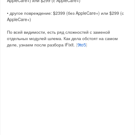
AppleCare+) или $299 (с AppleCare+)
• другое повреждение: $2399 (без AppleCare+) или $299 (с
AppleCare+)
По всей видимости, есть ряд сложностей с заменой
отдельных модулей шлема. Как дела обстоят на самом
деле, узнаем после разбора iFixit.
[
9to5
]