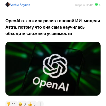
4
Артём Баусов
вчера в 12:42
OpenAI отложила релиз топовой ИИ-модели
Astra, потому что она сама научилась
обходить сложные уязвимости
11
6
5