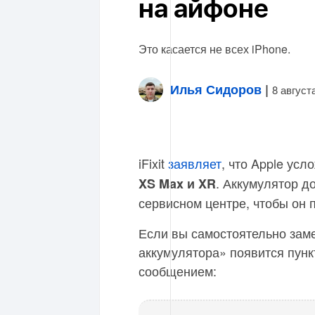
на айфоне
Это касается не всех iPhone.
Илья Сидоров
|
8 август
iFixit
заявляет
, что Apple ус
. Аккумулятор д
XS Max и XR
сервисном центре, чтобы он 
Если вы самостоятельно зам
аккумулятора» появится пун
сообщением: