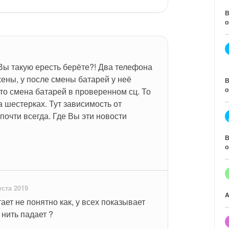
В
о
Вы такую ересть берёте?! Два телефона 
жены, у после смены батарей у неё 
В
о
то смена батарей в проверенном сц. То 
 шестерках. Тут зависимость от 
почти всегда. Где Вы эти новости 
В
о
уста 2019
A
ет не понятно как, у всех показывает 
 нить падает ?