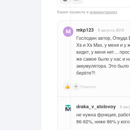
Какие правила в
комментариях
mkp123
8 августа 2019
Господин автор, Откуда 
Xs и Xs Max, у меня и у 
видит, у меня нет… прос
же самое было у нас и на
аккумулятора. Это было 
берёте?!
Ответить
draka_v_stolovoy
8 авг
не нужна функция, работа
86-92%, ниже 86% у кого