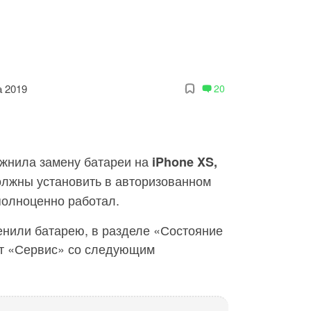
а 2019
20
ложнила замену батареи на
iPhone XS,
олжны установить в авторизованном
полноценно работал.
енили батарею, в разделе «Состояние
кт «Сервис» со следующим