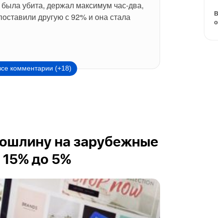
 была убита, держал максимум час-два, 
В
поставили другую с 92% и она стала 
о
все комментарии (+18)
пошлину на зарубежные
 15% до 5%