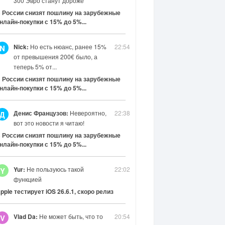
300 Эвро станут дороже
 России снизят пошлину на зарубежные
нлайн-покупки с 15% до 5%...
Nick:
Но есть нюанс, ранее 15%
22:54
N
от превышения 200€ было, а
теперь 5% от...
 России снизят пошлину на зарубежные
нлайн-покупки с 15% до 5%...
Денис Французов:
Невероятно,
22:38
Д
вот это новости я читаю!
 России снизят пошлину на зарубежные
нлайн-покупки с 15% до 5%...
Yur:
Не пользуюсь такой
22:02
Y
функцией
pple тестирует iOS 26.6.1, скоро релиз
Vlad Da:
Не может быть, что то
20:54
V