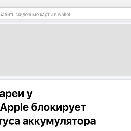
ареи у
Apple блокирует
туса аккумулятора