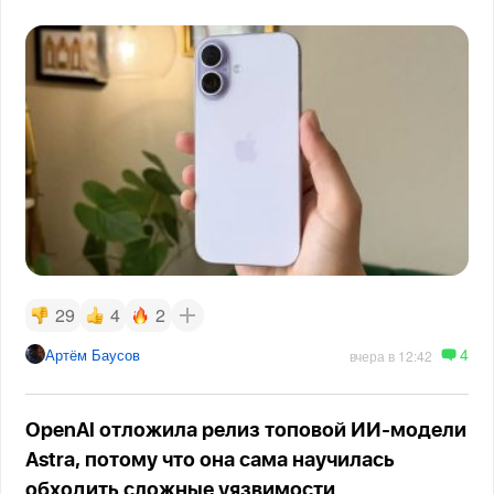
29
4
2
4
Артём Баусов
вчера в 12:42
OpenAI отложила релиз топовой ИИ-модели
Astra, потому что она сама научилась
обходить сложные уязвимости