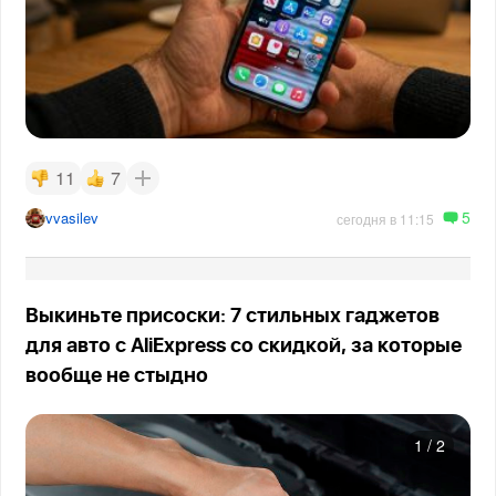
11
7
5
vvasilev
сегодня в 11:15
Выкиньте присоски: 7 стильных гаджетов
для авто с AliExpress со скидкой, за которые
вообще не стыдно
1
/
2