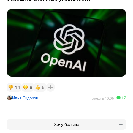
14
6
5
12
Илья Сидоров
вчера в 10:05
Хочу больше