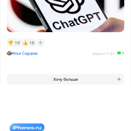
19
16
5
Илья Сидоров
вчера в 17:41
Хочу больше