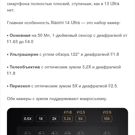
смартфона полностью плоский, ступеньки, как в 13 Ultra
нет.
Главная особенность Xiaomi 14 Ultra — это набор камер:
▪️
Основная
на 50 Мп, 1-дюймовый сенсор с диафрагмой от
f/1.63 до f/4.0
▪️
Ультраширик
с углом обзора 122° и диафрагмой f/1.8
▪️
Телеобъектив
с оптическим зумом 3,2X и диафрагмой
f/1.8
▪️
Перископ
с оптическим зумом 5X и диафрагмой f/2.5.
Обе камеры с зумом поддерживают макросъемку.