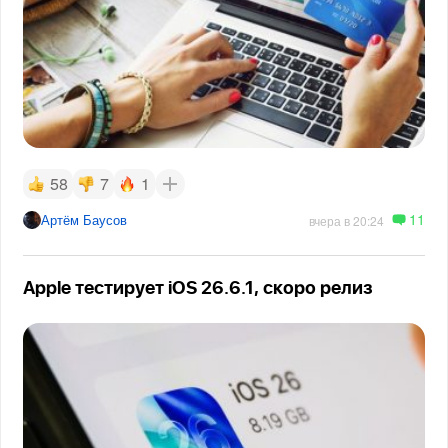
58
7
1
11
Артём Баусов
вчера в 20:24
Apple тестирует iOS 26.6.1, скоро релиз