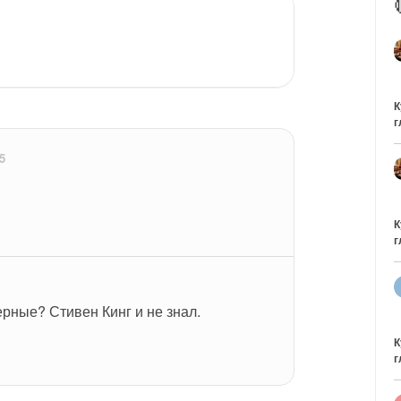
К
г
5
К
г
черные? Стивен Кинг и не знал.
К
г