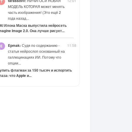
tarassovv:
НИЧИГОСИ НОВАЯ
12:01
МОДЕЛЬ КОТОРАЯ может менять
часть изображения! (Это ещё 2
года назад...
AI Илона Маска выпустила нейросеть
magine Image 2.0. Она лучше рисует...
Epmak:
Судя по содержанию -
11:58
статья нейрослоп основанный на
галлюцинациях ИИ. Потому что
опции...
упить флагман за 150 тысяч и испортить
лаза: что Apple и...