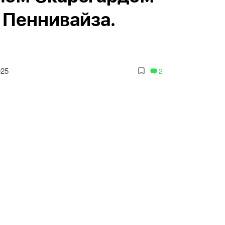
 Пеннивайза.
025
2