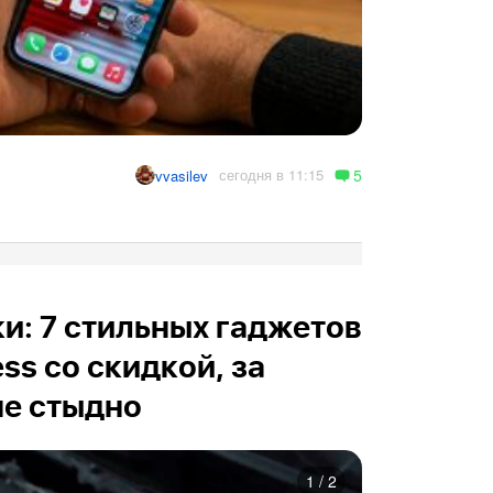
5
сегодня в 11:15
vvasilev
и: 7 стильных гаджетов
ess со скидкой, за
не стыдно
1
/
2