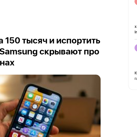
x
I
а 150 тысяч и испортить
 и Samsung скрывают про
нах
К
г