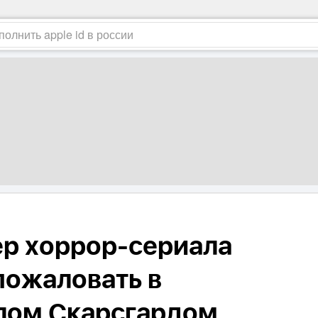
р хоррор-сериала
пожаловать в
лом Скарсгардом