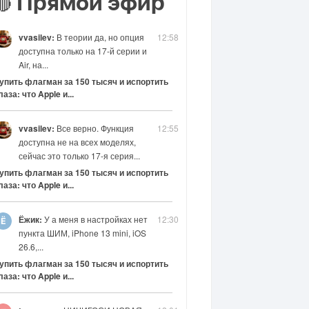
Прямой эфир
🔴
vvasilev:
В теории да, но опция
12:58
доступна только на 17-й серии и
Air, на...
упить флагман за 150 тысяч и испортить
лаза: что Apple и...
vvasilev:
Все верно. Функция
12:55
доступна не на всех моделях,
сейчас это только 17-я серия...
упить флагман за 150 тысяч и испортить
лаза: что Apple и...
Ёжик:
У а меня в настройках нет
12:30
пункта ШИМ, iPhone 13 mini, iOS
26.6,...
упить флагман за 150 тысяч и испортить
лаза: что Apple и...