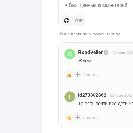
😊
Какие правила в
комментариях
RoadVeller
20 мая 202
R
Ждём
Ответить
id273802862
23 мая 2025
То есть почти все дети 
Ответить