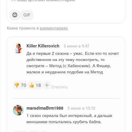
😊
Какие правила в
комментариях
Killer Killerovich
3 июня в 5:47
Да и первые 2 сезона – ужас. Если кто-то хочет 
действенное на эту тему посмотреть, то 
смотрите – Метод (с Хабенским). А Фишер, 
жалкое и неудачное подобие на Метод
70
18
Ответить
marsdimaBrm1988
3 июня в 13:12
1 сезон сериала был интересный, а дальше 
киношники попытались срубить бабла.