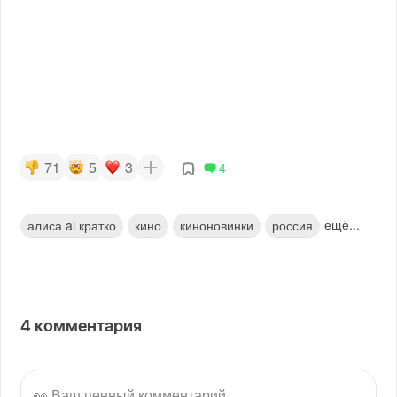
71
5
3
4
ещё...
алиса ai кратко
кино
киноновинки
россия
4
комментария