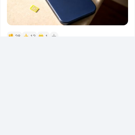
28
12
1
11
Илья Сидоров
сегодня в 11:16
Хочу больше