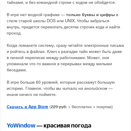
тайнами, и без командной строки с кодом не обойдется.
В игре нет модной графики —
только буквы и цифры
в
стиле старой школы DOS или UNIX. Чтобы забраться
внутрь, придется перекопать десятки строчек кода и найти
проход.
Когда ломанете систему, сразу читайте электронные письма
и ройтесь в файлах. Ключ к разгадке тайн может быть даже
в личной переписке между работниками. Может, они
упоминали что-то важное в перерывах между милыми
беседами.
В игре больше 60 уровней, которые расскажут большую
историю. Главное, чтобы вы
читали на английском
—
иначе ничего не поймете.
Скачать в App Store
(
229 руб.
> бесплатно + покупки)
YoWindow
— красивая погода