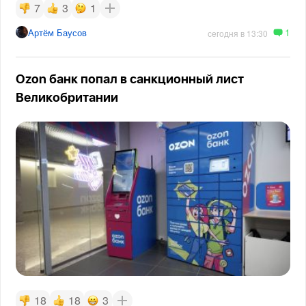
7
3
1
1
Артём Баусов
сегодня в 13:30
Ozon банк попал в санкционный лист
Великобритании
18
18
3