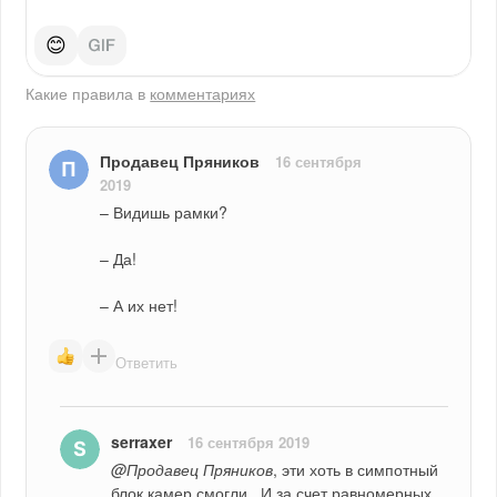
😊
Какие правила в
комментариях
Продавец Пряников
16 сентября
2019
– Видишь рамки?
– Да!
– А их нет!
Ответить
serraxer
16 сентября 2019
@Продавец Пряников
, эти хоть в симпотный 
блок камер смогли.  И за счет равномерных 