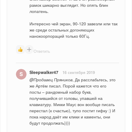
рамок шикарно выглядит. Но опять блин 
лопатень.
Интересно чей экран, 90-120 завезли или так 
же среди остальных догоняющих 
нанокоорпораций только 60Гц.
Ответить
Sleepwalker47
16 сентября 2019
@Продавец Пряников
, Да расслабьтесь, это 
же Артём писал. Порой кажется что его 
посты – рандомный набор букв, 
получившийся от головы, упавшей на 
клавиатуру. Микки Маус вон вообще писать 
перестал (к счастью), тупо постит гифку :) И 
пока народ даёт им клики и каменты, они 
будут продолжать))))