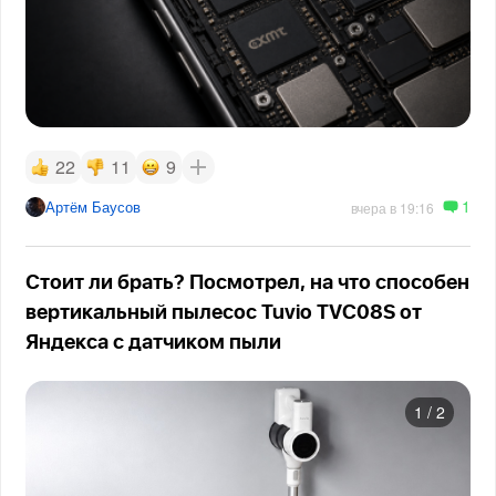
22
11
9
1
Артём Баусов
вчера в 19:16
Стоит ли брать? Посмотрел, на что способен
вертикальный пылесос Tuvio TVC08S от
Яндекса с датчиком пыли
1
/
2