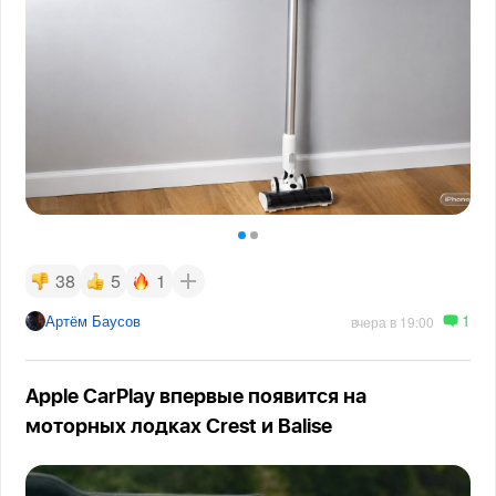
38
5
1
1
Артём Баусов
вчера в 19:00
Apple CarPlay впервые появится на
моторных лодках Crest и Balise