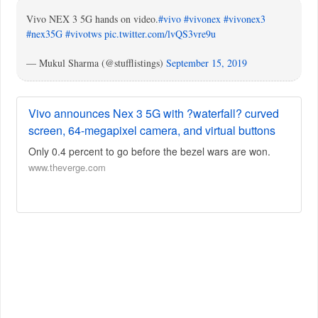
Vivo NEX 3 5G hands on video.
#vivo
#vivonex
#vivonex3
#nex35G
#vivotws
pic.twitter.com/lvQS3vre9u
— Mukul Sharma (@stufflistings)
September 15, 2019
Vivo announces Nex 3 5G with ?waterfall? curved
screen, 64-megapixel camera, and virtual buttons
Only 0.4 percent to go before the bezel wars are won.
www.theverge.com