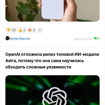
20
2
2
4
Артём Баусов
вчера в 12:42
OpenAI отложила релиз топовой ИИ-модели
Astra, потому что она сама научилась
обходить сложные уязвимости