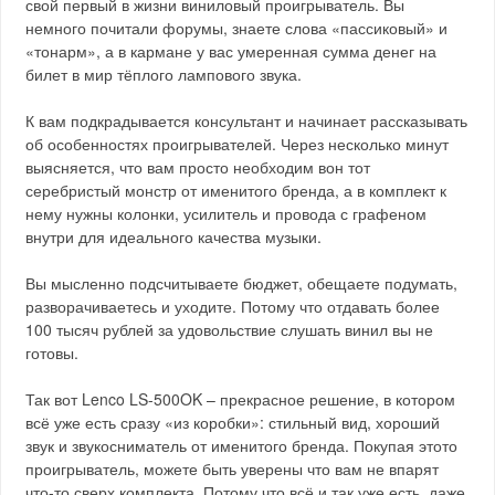
свой первый в жизни виниловый проигрыватель. Вы
немного почитали форумы, знаете слова «пассиковый» и
«тонарм», а в кармане у вас умеренная сумма денег на
билет в мир тёплого лампового звука.
К вам подкрадывается консультант и начинает рассказывать
об особенностях проигрывателей. Через несколько минут
выясняется, что вам просто необходим вон тот
серебристый монстр от именитого бренда, а в комплект к
нему нужны колонки, усилитель и провода с графеном
внутри для идеального качества музыки.
Вы мысленно подсчитываете бюджет, обещаете подумать,
разворачиваетесь и уходите. Потому что отдавать более
100 тысяч рублей за удовольствие слушать винил вы не
готовы.
Так вот Lenco LS-500OK – прекрасное решение, в котором
всё уже есть сразу «из коробки»: стильный вид, хороший
звук и звукосниматель от именитого бренда. Покупая этото
проигрыватель, можете быть уверены что вам не впарят
что-то сверх комплекта. Потому что всё и так уже есть, даже