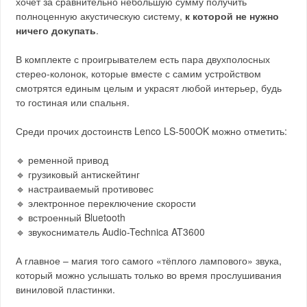
хочет за сравнительно небольшую сумму получить
полноценную акустическую систему,
к которой не нужно
ничего докупать
.
В комплекте с проигрывателем есть пара двухполосных
стерео-колонок, которые вместе с самим устройством
смотрятся единым целым и украсят любой интерьер, будь
то гостиная или спальня.
Среди прочих достоинств Lenco LS-500OK можно отметить:
🔹 ременной привод
🔹 грузиковый антискейтинг
🔹 настраиваемый противовес
🔹 электронное переключение скорости
🔹 встроенный Bluetooth
🔹 звукосниматель Audio-Technica AT3600
А главное – магия того самого «тёплого лампового» звука,
который можно услышать только во время прослушивания
виниловой пластинки.