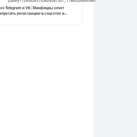
jQuery112404263703624087307_1786252640048?
ез Telegram и VK: Минфицры хочет
апретить регистрацию в соцсетях и...