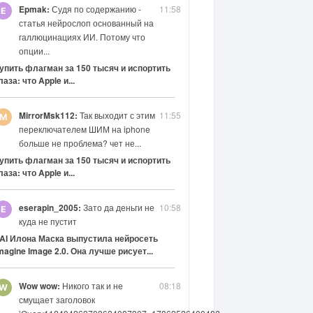
Epmak:
Судя по содержанию -
11:58
статья нейрослоп основанный на
галлюцинациях ИИ. Потому что
опции...
упить флагман за 150 тысяч и испортить
лаза: что Apple и...
MirrorMsk112:
Так выходит с этим
11:55
переключателем ШИМ на iphone
больше не проблема? чет не...
упить флагман за 150 тысяч и испортить
лаза: что Apple и...
eserapin_2005:
Зато да деньги не
10:58
куда не пустит
AI Илона Маска выпустила нейросеть
magine Image 2.0. Она лучше рисует...
Wow wow:
Никого так и не
08:18
смущает заголовок