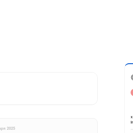
x
I
аря 2025