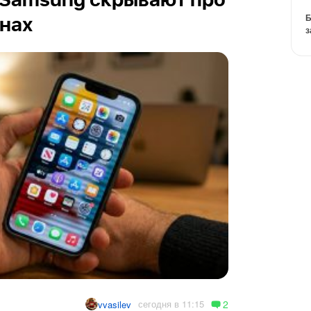
 и Samsung скрывают про
Б
нах
з
2
сегодня в 11:15
vvasilev