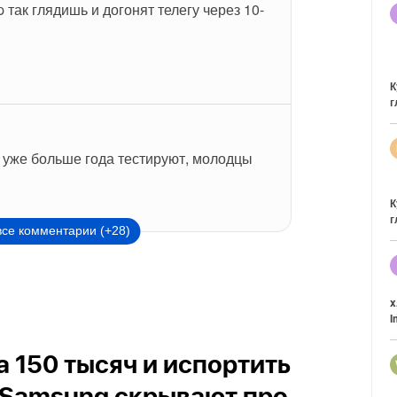
так глядишь и догонят телегу через 10-
К
г
уже больше года тестируют, молодцы
К
г
все комментарии (+28)
x
I
а 150 тысяч и испортить