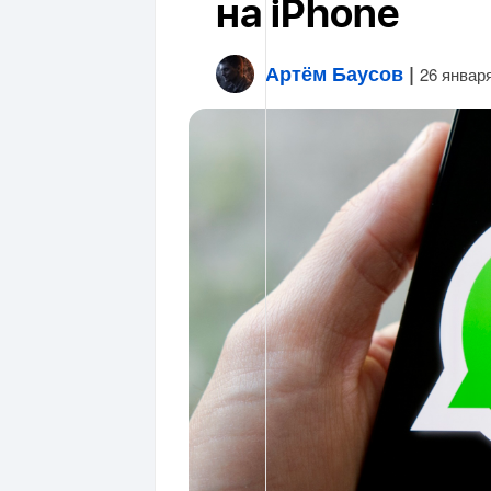
на iPhone
Артём Баусов
|
26 январ