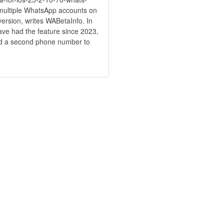
 multiple WhatsApp accounts on
version, writes WABetaInfo. In
ave had the feature since 2023,
nd a second phone number to