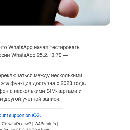
что WhatsApp начал тестировать
рсии WhatsApp 25.2.10.70 —
ереключаться между несколькими
е эта функция доступна с 2023 года.
фон с несколькими SIM-картами и
и другой учетной записи.
ount support on iOS.
.70: what's new? | WABetaInfo |
a-for-ios-25-2-10-70-whats-