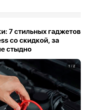
и: 7 стильных гаджетов
ess со скидкой, за
не стыдно
1
/
2