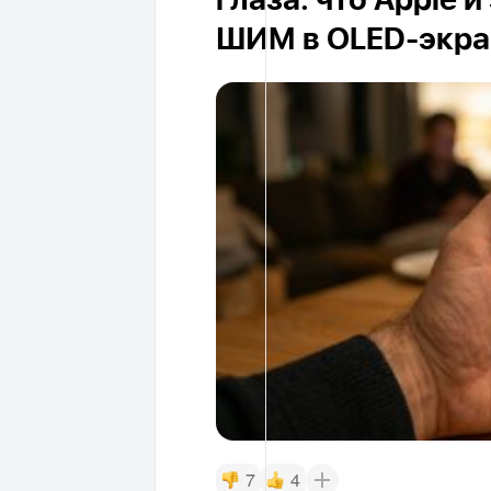
глаза: что Apple
ШИМ в OLED-экра
7
4