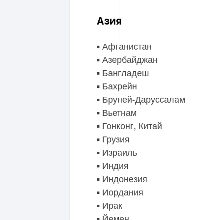
Азия
▪️ Афганистан
▪️ Азербайджан
▪️ Бангладеш
▪️ Бахрейн
▪️ Бруней-Даруссалам
▪️ Вьетнам
▪️ Гонконг, Китай
▪️ Грузия
▪️ Израиль
▪️ Индия
▪️ Индонезия
▪️ Иордания
▪️ Ирак
▪️ Йемен