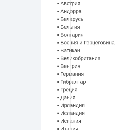
▪️ Австрия
▪️ Андорра
▪️ Беларусь
▪️ Бельгия
▪️ Болгария
▪️ Босния и Герцеговина
▪️ Ватикан
▪️ Великобритания
▪️ Венгрия
▪️ Германия
▪️ Гибралтар
▪️ Греция
▪️ Дания
▪️ Ирландия
▪️ Исландия
▪️ Испания
▪️ Италия