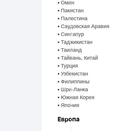
▪️ Оман
▪️ Пакистан
▪️ Палестина
▪️ Саудовская Аравия
▪️ Сингапур
▪️ Таджикистан
▪️ Таиланд
▪️ Тайвань, Китай
▪️ Турция
▪️ Узбекистан
▪️ Филиппины
▪️ Шри-Ланка
▪️ Южная Корея
▪️ Япония
Европа