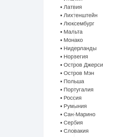
▪️ Латвия
▪️ Лихтенштейн
▪️ Люксембург
▪️ Мальта
▪️ Монако
▪️ Нидерланды
▪️ Норвегия
▪️ Остров Джерси
▪️ Остров Мэн
▪️ Польша
▪️ Португалия
▪️ Россия
▪️ Румыния
▪️ Сан-Марино
▪️ Сербия
▪️ Словакия