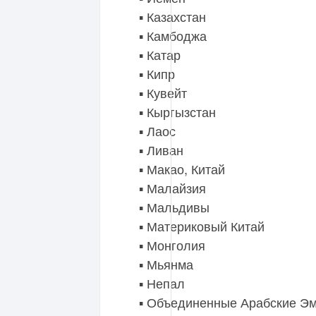
▪️ Казахстан
▪️ Камбоджа
▪️ Катар
▪️ Кипр
▪️ Кувейт
▪️ Кыргызстан
▪️ Лаос
▪️ Ливан
▪️ Макао, Китай
▪️ Малайзия
▪️ Мальдивы
▪️ Материковый Китай
▪️ Монголия
▪️ Мьянма
▪️ Непал
▪️ Объединенные Арабские Э