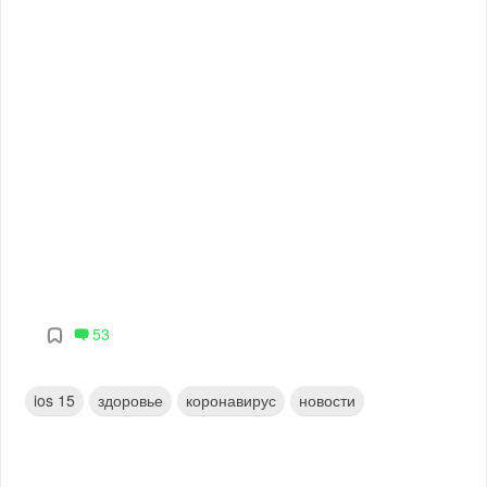
53
ios 15
здоровье
коронавирус
новости