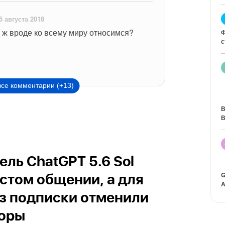
5 августа 2018
ы ж вроде ко всему миру относимся? 
Ф
с
все комментарии (+13)
В
В
ль ChatGPT 5.6 Sol
G
остом общении, а для
A
з подписки отменили
воры