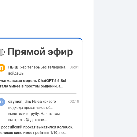
Прямой эфир
🔴
ПЫШ:
хер теперь без телефона
06:01
П
войдешь
лагманская модель ChatGPT 5.6 Sol
тала умнее в простом общении, а...
daymon_tim:
Из-за кривого
02:19
подхода прокатчиков оба
вылетели в трубу. На что там
смотреть 😀 детское...
 российский прокат выкатился Колобок.
еликое кино имеет рейтинг 1/10, но...