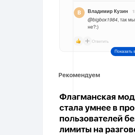
Владимир Кузин
1
@bigbox1984
, так м
не?:)
Ответить
Показать 
Рекомендуем
Флагманская моде
стала умнее в пр
пользователей бе
лимиты на разго