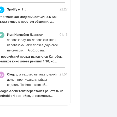
Spotifyᯤ:
Пр
22:27
S
лагманская модель ChatGPT 5.6 Sol
тала умнее в простом общении, а...
Имя Никнейм:
Дуанских
01:16
человекопауков, человекомышей,
человекокошек и прочее даунское
не смотрю. _ А обзор на...
 российский прокат выкатился Колобок.
еликое кино имеет рейтинг 1/10, но...
Oleg:
для тех, кто не знает, какой
21:51
O
домен прописать, китайцы
сделали Techno с вшитой...
oogle Ассистент перестанет работать на
ndroid с 4 сентября, его заменит...