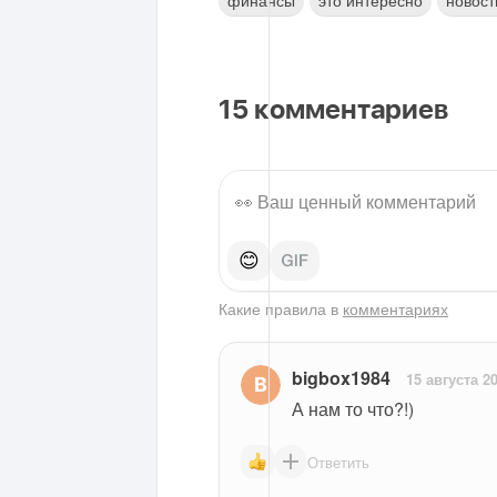
финансы
это интересно
новост
15
комментариев
😊
Какие правила в
комментариях
bigbox1984
15 августа 2
А нам то что?!)
Ответить