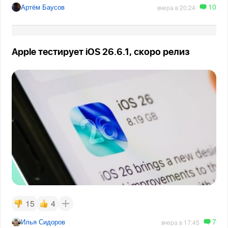
10
Артём Баусов
вчера в 20:24
Apple тестирует iOS 26.6.1, скоро релиз
15
4
7
Илья Сидоров
вчера в 17:45