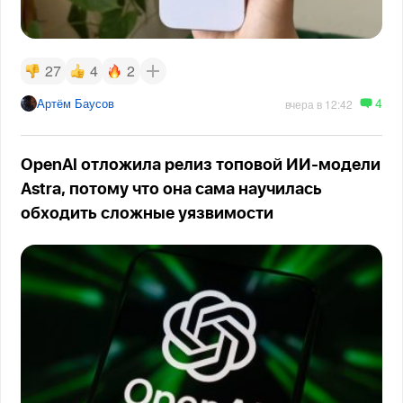
27
4
2
4
Артём Баусов
вчера в 12:42
OpenAI отложила релиз топовой ИИ-модели
Astra, потому что она сама научилась
обходить сложные уязвимости