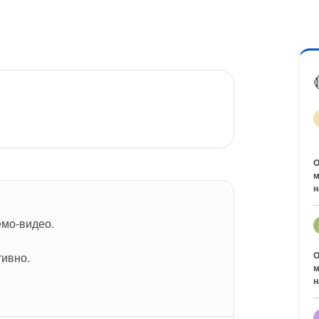
O
м
н
емо-видео.
O
ивно.
м
н