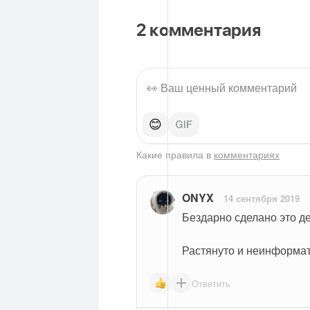
2
комментария
😊
Какие правила в
комментариях
ONYX
14 сентября 2019
Бездарно сделано это д
Растянуто и неинформат
Ответить