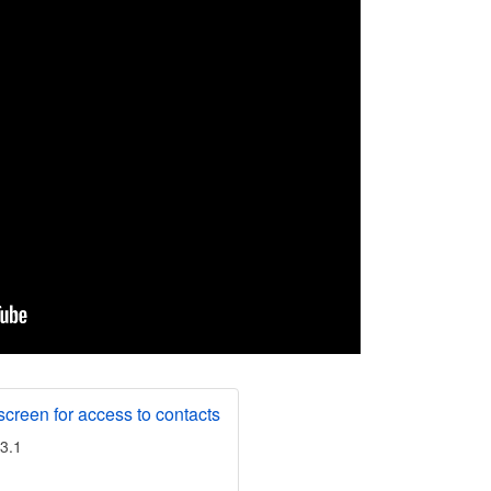
screen for access to contacts
13.1