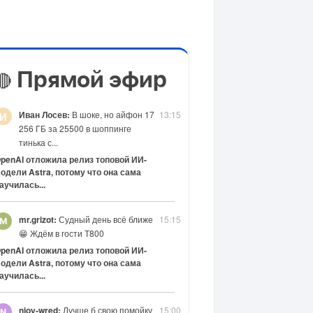
Прямой эфир
🔴
Иван Лосев:
В шоке, но айфон 17
13:15
И
256 ГБ за 25500 в шоппинге
тинька с...
penAI отложила релиз топовой ИИ-
одели Astra, потому что она сама
аучилась...
mr.grizot:
Судный день всё ближе
15:15
😁 Ждём в гости Т800
penAI отложила релиз топовой ИИ-
одели Astra, потому что она сама
аучилась...
njoy-wred:
Лучше б свою помойку
15:00