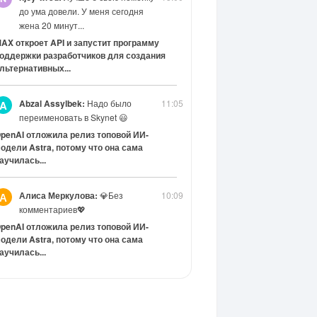
до ума довели. У меня сегодня
жена 20 минут...
AX откроет API и запустит программу
оддержки разработчиков для создания
льтернативных...
Abzal Assylbek:
Надо было
11:05
A
переименовать в Skynet 😃
penAI отложила релиз топовой ИИ-
одели Astra, потому что она сама
аучилась...
Алиса Меркулова:
💎Без
10:09
А
комментариев💖
penAI отложила релиз топовой ИИ-
одели Astra, потому что она сама
аучилась...