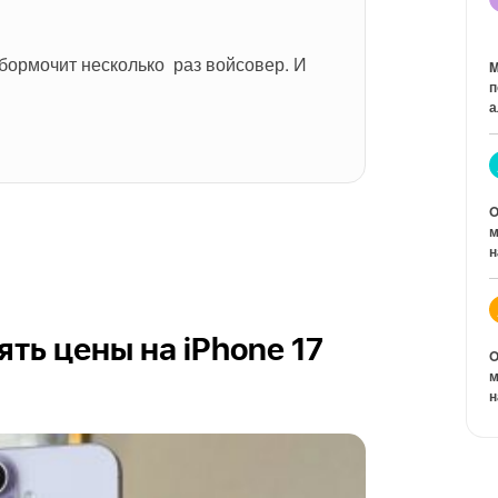
бормочит несколько  раз войсовер. И 
M
п
а
O
м
н
ть цены на iPhone 17
O
м
н