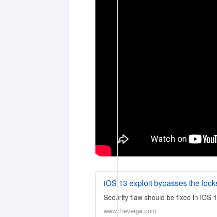
iOS 13 exploit bypasses the lock
Security flaw should be fixed in iOS 
www.theverge.com