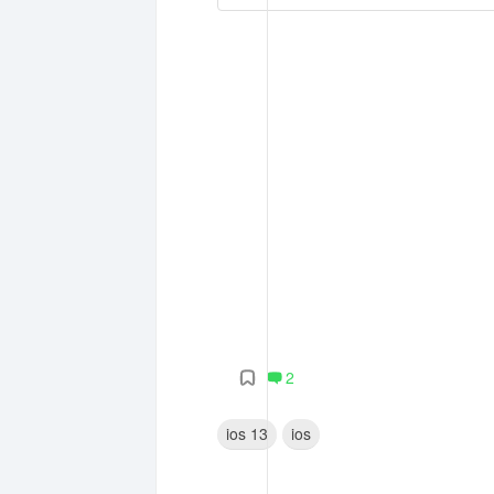
2
ios 13
ios