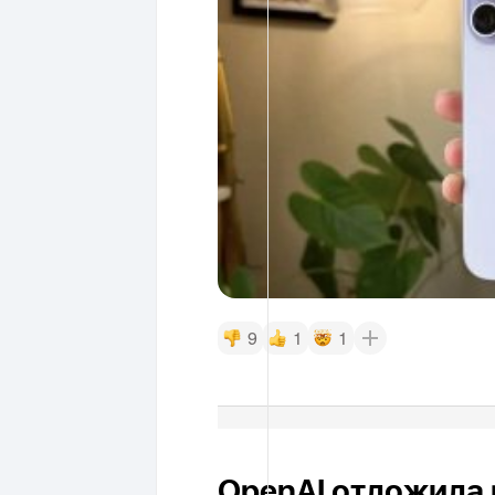
9
1
1
OpenAI отложила 