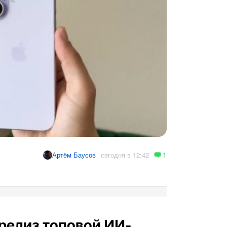
1
сегодня в 12:42
Артём Баусов
релиз топовой ИИ-