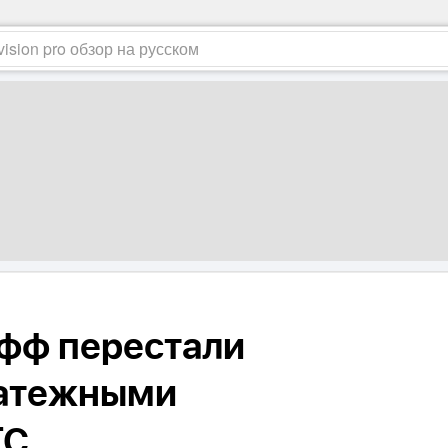
фф перестали
латежными
ТС