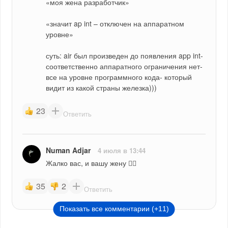
«моя жена разработчик»
«значит ap int – отключен на аппаратном 
уровне»
суть: air был произведен до появления app int- 
соответственно аппаратного ограничения нет- 
все на уровне программного кода- который 
видит из какой страны железка)))
23
Ответить
Numan Adjar
4 июля в 13:44
Жалко вас, и вашу жену 🤦‍♂️
35
2
Ответить
Показать все комментарии (+11)