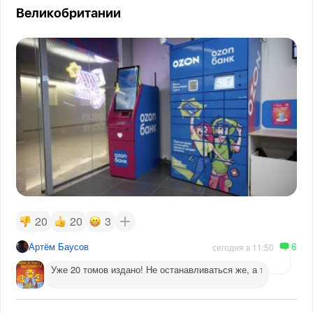
Великобритании
20
20
3
6
Артём Баусов
сегодня в 11:50
Уже 20 томов издано! Не останавливаться же, а то догадаютс