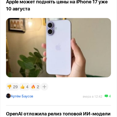
Apple может поднять цены на iPhone 17 уже
10 августа
29
4
2
4
Артём Баусов
вчера в 12:42
OpenAI отложила релиз топовой ИИ-модели