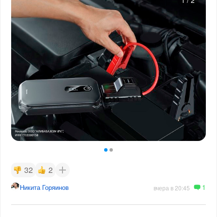
1
/
2
32
2
1
Никита Горяинов
вчера в 20:45