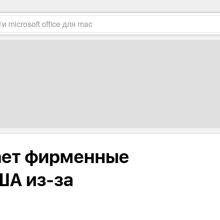
ает фирменные
ША из-за
а