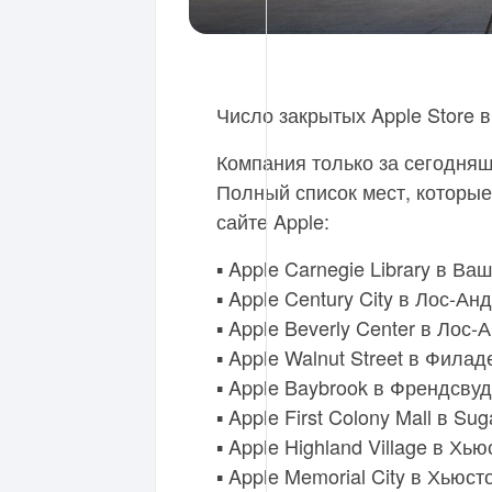
Число закрытых Apple Store 
Компания только за сегодняш
Полный список мест, которые
сайте Apple:
▪️ Apple Carnegie Library в В
▪️ Apple Century City в Лос-
▪️ Apple Beverly Center в Ло
▪️ Apple Walnut Street в Фил
▪️ Apple Baybrook в Френдсвуд
▪️ Apple First Colony Mall в Su
▪️ Apple Highland Village в Хь
▪️ Apple Memorial City в Хьюст