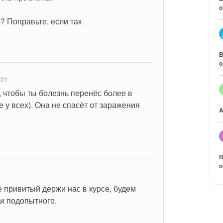
о
? Поправьте, если так
В
о
021
, чтобы ты болезнь перенёс более в 
е у всех). Она не спасёт от заражения 
A
В
о
1
е привитый держи нас в курсе, будем 
ак подопытного.