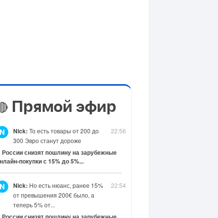
Прямой эфир
🔴
Nick:
То есть товары от 200 до
22:56
N
300 Эвро станут дороже
 России снизят пошлину на зарубежные
нлайн-покупки с 15% до 5%...
Nick:
Но есть нюанс, ранее 15%
22:54
N
от превышения 200€ было, а
теперь 5% от...
 России снизят пошлину на зарубежные