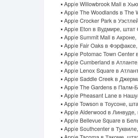
▪️ Apple Willowbrook Mall в Хь
▪️ Apple The Woodlands в The
▪️ Apple Crocker Park в Уэстл
▪️ Apple Eton в Вудмире, штат
▪️ Apple Summit Mall в Акроне
▪️ Apple Fair Oaks в Фэрфакс
▪️ Apple Potomac Town Cente
▪️ Apple Cumberland в Атлант
▪️ Apple Lenox Square в Атла
▪️ Apple Saddle Creek в Джер
▪️ Apple The Gardens в Палм-
▪️ Apple Pheasant Lane в На
▪️ Apple Towson в Тоусоне, ш
▪️ Apple Alderwood в Линвуде
▪️ Apple Bellevue Square в Б
▪️ Apple Southcenter в Туквил
▪️ Apple Tacoma в Такоме, шт