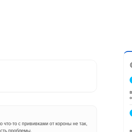
В
о
 что-то с прививками от короны не так, 
есть проблемы.
В