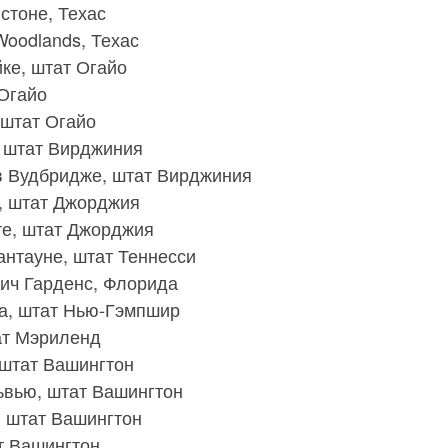
юстоне, Техас
 Woodlands, Техас
ейке, штат Огайо
 Огайо
, штат Огайо
е, штат Вирджиния
r в Вудбридже, штат Вирджиния
е, штат Джорджия
нте, штат Джорджия
мантауне, штат Теннесси
Бич Гарденс, Флорида
шуа, штат Нью-Гэмпшир
тат Мэриленд
, штат Вашингтон
ельвью, штат Вашингтон
е, штат Вашингтон
ат Вашингтон