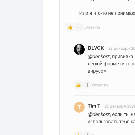
Или я что-то не понимаю
Ответить
BLVCK
27 декабря 2
@denkorz
, прививка 
легкой форме (и то н
вирусом
Ответить
Tim T
27 декабря 202
@denkorz
, если ты н
использовать тебя к