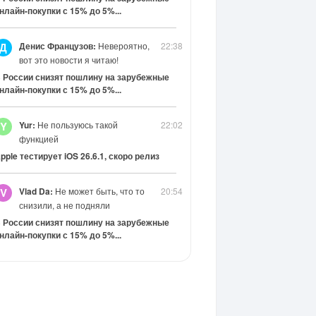
нлайн-покупки с 15% до 5%...
Денис Французов:
Невероятно,
22:38
Д
вот это новости я читаю!
 России снизят пошлину на зарубежные
нлайн-покупки с 15% до 5%...
Yur:
Не пользуюсь такой
22:02
Y
функцией
pple тестирует iOS 26.6.1, скоро релиз
Vlad Da:
Не может быть, что то
20:54
V
снизили, а не подняли
 России снизят пошлину на зарубежные
нлайн-покупки с 15% до 5%...