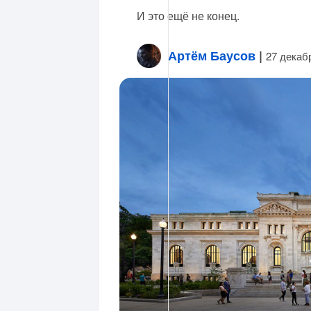
И это ещё не конец.
Артём Баусов
|
27 декаб