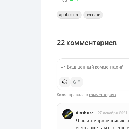
apple store
новости
22
комментариев
😊
Какие правила в
комментариях
denkorz
27 декабря 2021
Я не антипрививочник, но
если даже там все еще 