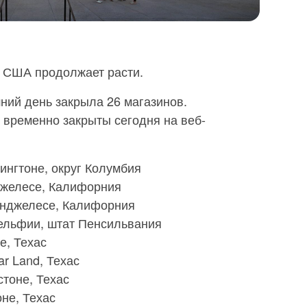
в США продолжает расти.
ний день закрыла 26 магазинов.
 временно закрыты сегодня на веб-
ашингтоне, округ Колумбия
Анджелесе, Калифорния
с-Анджелесе, Калифорния
адельфии, штат Пенсильвания
е, Техас
gar Land, Техас
юстоне, Техас
оне, Техас