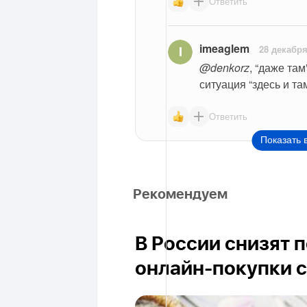
Ответить
imeaglem
28 декабря
@denkorz
, “даже там
ситуация “здесь и та
Ответить
Показать 
Рекомендуем
В России снизят 
онлайн-покупки с