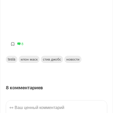
8
tesla
илон маск
стив джобс
новости
8
комментариев