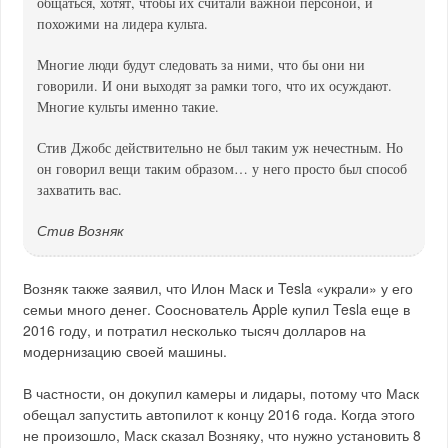
общаться, хотят, чтобы их считали важной персоной, и
похожими на лидера культа.
Многие люди будут следовать за ними, что бы они ни
говорили. И они выходят за рамки того, что их осуждают.
Многие культы именно такие.
Стив Джобс действительно не был таким уж нечестным. Но
он говорил вещи таким образом… у него просто был способ
захватить вас.
Стив Возняк
Возняк также заявил, что Илон Маск и Tesla «украли» у его
семьи много денег. Сооснователь Apple купил Tesla еще в
2016 году, и потратил несколько тысяч долларов на
модернизацию своей машины.
В частности, он докупил камеры и лидары, потому что Маск
обещал запустить автопилот к концу 2016 года. Когда этого
не произошло, Маск сказал Возняку, что нужно установить 8