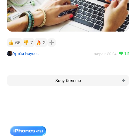
66
7
2
12
Артём Баусов
вчера в 20:24
Хочу больше