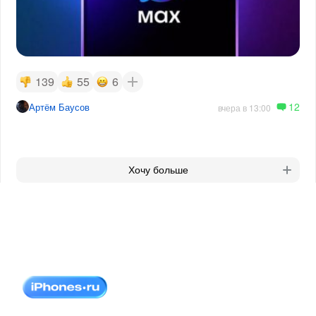
139
55
6
12
Артём Баусов
вчера в 13:00
Хочу больше