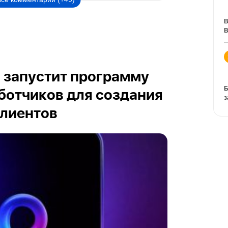
В
В
и запустит программу
Б
ботчиков для создания
з
клиентов