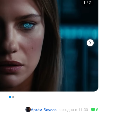
1
/
2
6
сегодня в 11:30
Артём Баусов