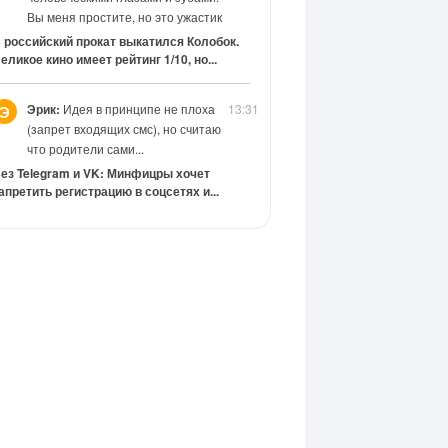
Вы меня простите, но это ужастик
 российский прокат выкатился Колобок.
еликое кино имеет рейтинг 1/10, но...
Эрик:
Идея в принципе не плоха
13:31
Э
(запрет входящих смс), но считаю
что родители сами...
ез Telegram и VK: Минфицры хочет
апретить регистрацию в соцсетях и...