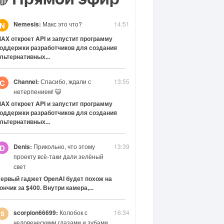
🔴
Nemesis:
Макс это что?
14:51
N
AX откроет API и запустит программу
оддержки разработчиков для создания
льтернативных...
Channel:
Спасибо, ждали с
13:55
C
нетерпением! 😺
AX откроет API и запустит программу
оддержки разработчиков для создания
льтернативных...
Denis:
Прикольно, что этому
13:39
D
проекту всё-таки дали зелёный
свет
ервый гаджет OpenAI будет похож на
ончик за $400. Внутри камера,...
scorpion66699:
Колобок с
16:34
человеческими глазами и зубами.