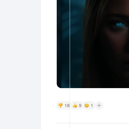
18
9
1