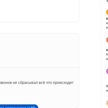
M
п
а
M
п
а
звонок не сбрасывал всё что происходит 
П
п
все комментарии (+49)