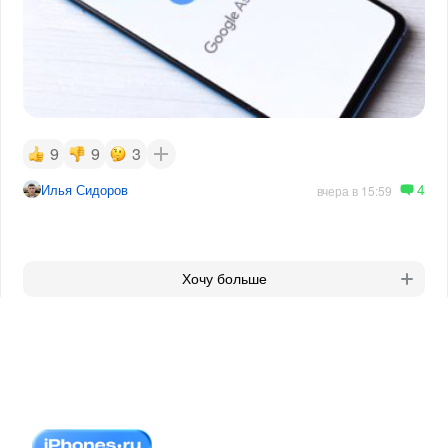
9
9
3
4
Илья Сидоров
вчера в 15:59
Хочу больше