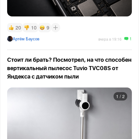
20
10
9
1
Артём Баусов
вчера в 19:16
Стоит ли брать? Посмотрел, на что способен
вертикальный пылесос Tuvio TVC08S от
Яндекса с датчиком пыли
1
/
2