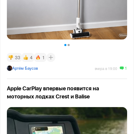
33
4
1
1
Артём Баусов
вчера в 19:00
Apple CarPlay впервые появится на
моторных лодках Crest и Balise