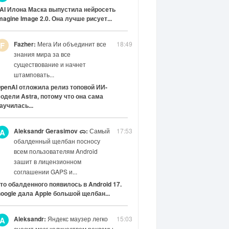
AI Илона Маска выпустила нейросеть
magine Image 2.0. Она лучше рисует...
Fazher:
Мега Ии объединит все
18:49
F
знания мира за все
существование и начнет
штамповать...
penAI отложила релиз топовой ИИ-
одели Astra, потому что она сама
аучилась...
Aleksandr Gerasimov ᯅ:
Самый
17:53
A
обалденный щелбан посносу
всем пользователям Android
зашит в лицензионном
соглашении GAPS и...
то обалденного появилось в Android 17.
oogle дала Apple большой щелбан...
Aleksandr:
Яндекс маузер легко
15:03
A
сносит мозг количеством рекламы