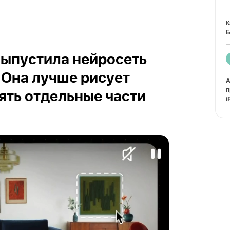
К
Б
выпустила нейросеть
. Она лучше рисует
A
п
нять отдельные части
i