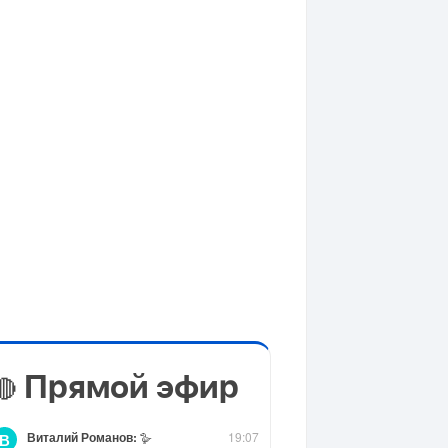
Прямой эфир
🔴
Виталий Романов:
🪿
19:07
В