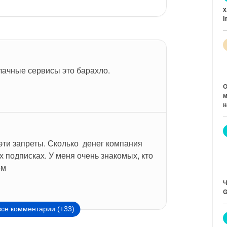
x
I
лачные сервисы это барахло.
O
м
н
эти запреты. Сколько  денег компания 
х подписках. У меня очень знакомых, кто 
ом
Ч
G
все комментарии (+33)