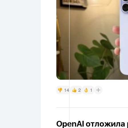
14
2
1
OpenAI отложила 