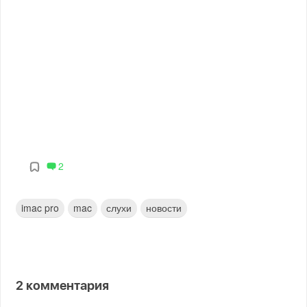
2
imac pro
mac
слухи
новости
2
комментария