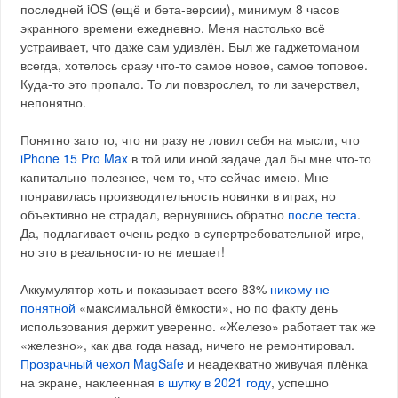
последней iOS (ещё и бета-версии), минимум 8 часов
экранного времени ежедневно. Меня настолько всё
устраивает, что даже сам удивлён. Был же гаджетоманом
всегда, хотелось сразу что-то самое новое, самое топовое.
Куда-то это пропало. То ли повзрослел, то ли зачерствел,
непонятно.
Понятно зато то, что ни разу не ловил себя на мысли, что
iPhone 15 Pro Max
в той или иной задаче дал бы мне что-то
капитально полезнее, чем то, что сейчас имею. Мне
понравилась производительность новинки в играх, но
объективно не страдал, вернувшись обратно
после теста
.
Да, подлагивает очень редко в супертребовательной игре,
но это в реальности-то не мешает!
Аккумулятор хоть и показывает всего 83%
никому не
понятной
«максимальной ёмкости», но по факту день
использования держит уверенно. «Железо» работает так же
«железно», как два года назад, ничего не ремонтировал.
Прозрачный чехол MagSafe
и неадекватно живучая плёнка
на экране, наклеенная
в шутку в 2021 году
, успешно