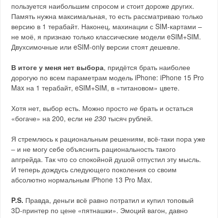
пользуется наибольшим спросом и стоит дороже других.
Память нужна максимальная, то есть рассматриваю только
версию в 1 терабайт. Наконец, махинации с SIM-картами –
не моё, я признаю только классические модели eSIM+SIM.
Двухсимочные или eSIM-only версии стоят дешевле.
В итоге у меня нет выбора
, придётся брать наиболее
дорогую по всем параметрам модель iPhone: iPhone 15 Pro
Max на 1 терабайт, eSIM+SIM, в «титановом» цвете.
Хотя нет, выбор есть. Можно просто
не
брать и остаться
«богаче» на 200, если не
230
тысяч рублей.
Я стремлюсь к рациональным решениям, всё-таки пора уже
– и не могу себе объяснить рациональность такого
апгрейда. Так что со спокойной душой отпустил эту мысль.
И теперь дождусь следующего поколения со своим
абсолютно нормальным iPhone 13 Pro Max.
P.S.
Правда, деньги всё равно потратил и купил топовый
3D-принтер по цене «пятнашки». Эмоций вагон, давно