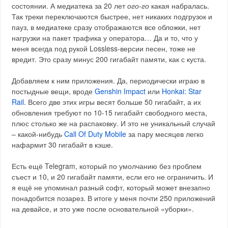
состоянии. А медиатека за 20 лет
ого-го
какая набралась.
Так треки переключаются быстрее, нет никаких подгрузок и
пауз, в медиатеке сразу отображаются все обложки, нет
нагрузки на пакет трафика у оператора… Да и то, что у
меня всегда под рукой Lossless-версии песен, тоже не
вредит. Это сразу минус 200 гигабайт памяти, как с куста.
Добавляем к ним приложения. Да, периодически играю в
постыдные вещи, вроде
Genshin Impact
или
Honkai: Star
Rail
. Всего две этих игры весят больше 50 гигабайт, а их
обновления требуют по 10-15 гигабайт свободного места,
плюс столько же на распаковку. И это не уникальный случай
– какой-нибудь
Call Of Duty Mobile
за пару месяцев легко
нафармит 30 гигабайт в кэше.
Есть ещё Telegram, который по умолчанию без проблем
съест и 10, и 20 гигабайт памяти, если его не ограничить. И
я ещё не упоминал разный софт, который может внезапно
понадобится позарез. В итоге у меня почти 250 приложений
на девайсе, и это уже после основательной «уборки».