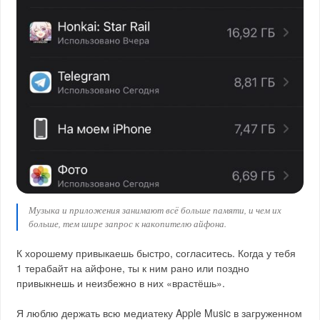
Музыка и приложения занимают всё больше памяти, и чем их
больше, тем шире запрос к накопителю айфона.
К хорошему привыкаешь быстро, согласитесь. Когда у тебя
1 терабайт на айфоне, ты к ним рано или поздно
привыкнешь и неизбежно в них «врастёшь».
Я люблю держать всю медиатеку Apple Music в загруженном