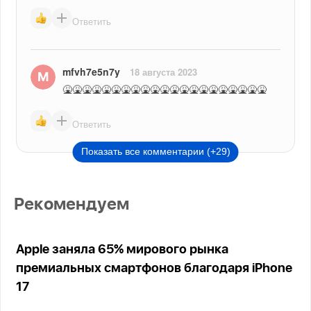
Ответить
mfvh7e5n7y
18 августа 2023
🤮🤮🤮🤮🤮🤮🤮🤮🤮🤮🤮🤮🤮🤮🤮🤮🤮🤮🤮🤮🤮
Ответить
Показать все комментарии (+29)
Рекомендуем
Apple заняла 65% мирового рынка
премиальных смартфонов благодаря iPhone
17