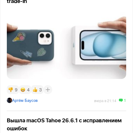
trade-in
9
4
3
1
Артём Баусов
вчера в 21:14
Вышла macOS Tahoe 26.6.1 с исправлением
ошибок