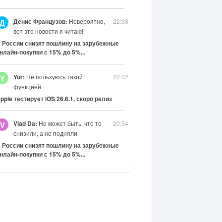
Денис Французов:
Невероятно,
22:38
Д
вот это новости я читаю!
 России снизят пошлину на зарубежные
нлайн-покупки с 15% до 5%...
Yur:
Не пользуюсь такой
22:02
Y
функцией
pple тестирует iOS 26.6.1, скоро релиз
Vlad Da:
Не может быть, что то
20:54
V
снизили, а не подняли
 России снизят пошлину на зарубежные
нлайн-покупки с 15% до 5%...