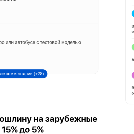
В
о
ро или автобусе с тестовой моделью 
A
все комментарии (+28)
В
о
пошлину на зарубежные
 15% до 5%