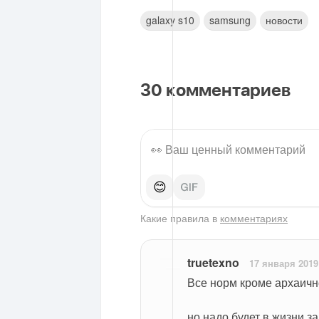
galaxy s10
samsung
новости
30
комментариев
😊
Какие правила в
комментариях
truetexno
17 января 2019
Все норм кроме архаично
но надо будет в жизни з