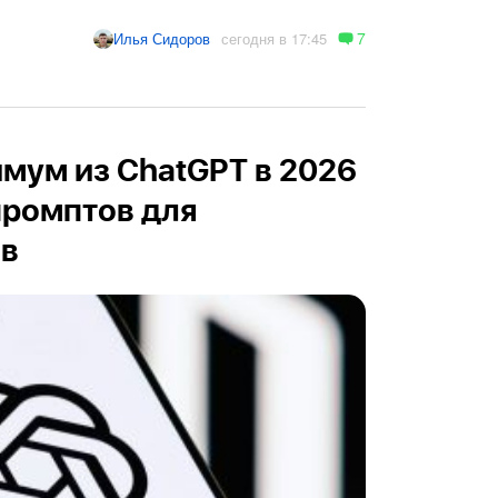
7
сегодня в 17:45
Илья Сидоров
мум из ChatGPT в 2026
 промптов для
ов