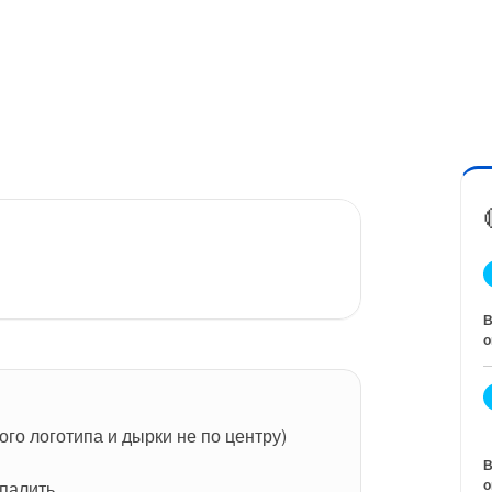
В
о
го логотипа и дырки не по центру)
В
о
апалить.