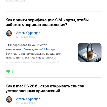
заблокировать
Как пройти верификацию SIM-карты, чтобы
избежать периода охлаждения?
Артём Суровцев
30 ноября 2025
В РФ заработал механизм так
называемого
"охлаждения" SIM-карт
.
Если карточка находилась за пределами
страны или была неактивна более 72
часов, включается "режим охлаждения".
На 24 часа отключается пр
1
Как в macOS 26 быстро открывать список
установленных приложений
Артём Суровцев
29 ноября 2025