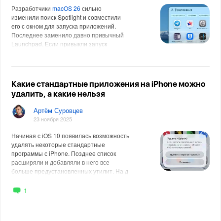
Разработчики
macOS 26
сильно
изменили поиск Spotlight и совместили
его с окном для запуска приложений.
Последнее заменило давно привычный
Launchpad. Если привыкли запуск
Какие стандартные приложения на iPhone можно
удалить, а какие нельзя
Артём Суровцев
23 ноября 2025
Начиная с iOS 10 появилась возможность
удалять некоторые стандартные
программы с iPhone. Позднее список
расширяли и добавляли в него все
больше предустановленных утилит. На д
1