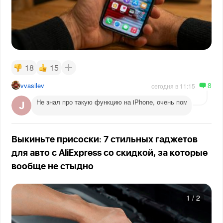
18
15
8
vvasilev
сегодня в 11:15
Не знал про такую функцию на iPhone, очень помогает веч
Выкиньте присоски: 7 стильных гаджетов
для авто с AliExpress со скидкой, за которые
вообще не стыдно
1
/
2