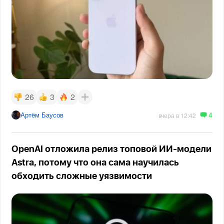
26
3
2
4
Артём Баусов
вчера в 12:42
OpenAI отложила релиз топовой ИИ-модели
Astra, потому что она сама научилась
обходить сложные уязвимости