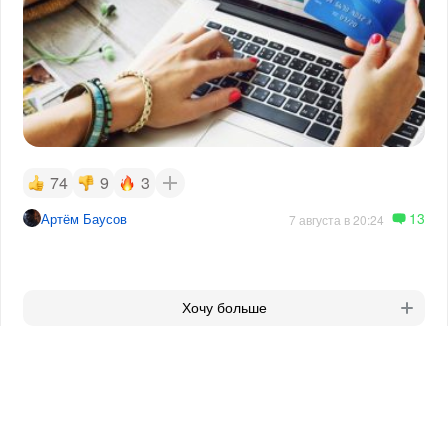
74
9
3
13
Артём Баусов
7 августа в 20:24
Хочу больше