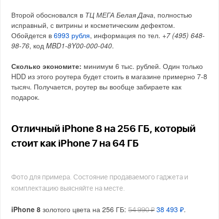
Второй обосновался в
ТЦ МЕГА Белая Дача
, полностью
исправный, с витрины и косметическим дефектом.
Обойдется в
6993 рубля
, информация по тел.
+7 (495) 648-
98-76
, код
MBD1-8Y00-000-040
.
Сколько экономите:
минимум 6 тыс. рублей. Один только
HDD из этого роутера будет стоить в магазине примерно 7-8
тысяч. Получается, роутер вы вообще забираете как
подарок.
Отличный iPhone 8 на 256 ГБ, который
стоит как iPhone 7 на 64 ГБ
Фото для примера. Состояние продаваемого гаджета и
комплектацию выясняйте на месте.
iPhone 8
золотого цвета на 256 ГБ:
38 493 ₽
.
54 990 ₽