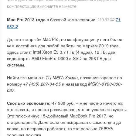
комплектацию выясняйте на месте.
Mac Pro 2013 года
в базовой комплектации:
71
119 970₽
982 ₽
Да, это «старый» Mac Pro, но конфигурация у него более
чем достойная для любой работы по меркам 2019 года.
Здесь стоят: Intel Xeon E5 3,7 ГГц (4 ядра), 12 ГБ, две
видеокарты AMD FirePro D300 и SSD на 256 ГБ для
системы.
Найти его можно в
ТЦ МЕГА Химки
, позвонив заранее по
номеру
+7 (495) 287-04-55
и назвав код
MGK1-9Y00-000-
037
.
Сколько экономите:
47 988 руб. – мне честно нечего на
это сказать, я просто разочарован, что не успею его купить.
Это плюс-минус 15-дюймовый MacBook Pro 2017, но
стационарный. Даже если он исцарапан с самого дна до
верха, но исправно работает, то это реально
ОЧЕНЬ
хорошая покупка.