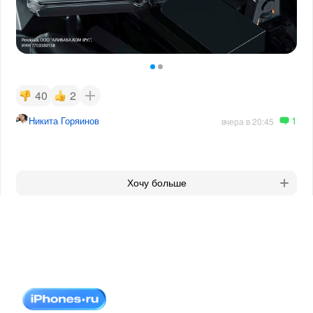
40
2
1
Никита Горяинов
вчера в 20:45
Хочу больше