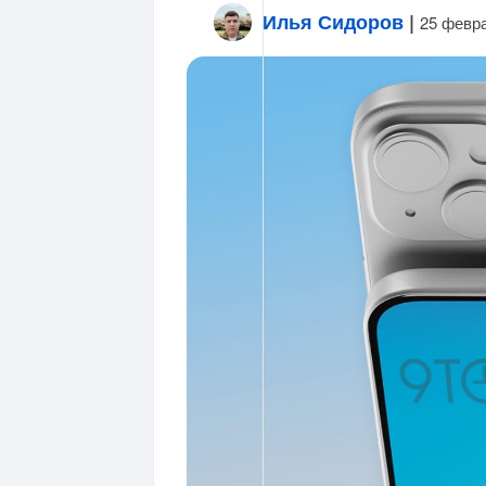
Илья Сидоров
|
25 февр