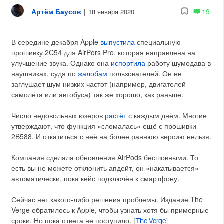
Артём Баусов
|
19
18 января 2020
В середине декабря Apple
выпустила
специальную
прошивку 2C54 для AirPors Pro, которая направлена на
улучшение звука. Однако она
испортила
работу шумодава в
наушниках, судя по
жалобам
пользователей. Он не
заглушает шум низких частот (например, двигателей
самолёта или автобуса) так же хорошо, как раньше.
Число недовольных юзеров
растёт
с каждым днём. Многие
утверждают, что функция «сломалась» ещё с прошивки
2B588. И откатиться с неё на более раннюю версию нельзя.
Компания сделала обновления AirPods бесшовными. То
есть вы не можете отклонить апдейт, он «накатывается»
автоматически, пока кейс подключён к смартфону.
Сейчас нет какого-либо решения проблемы. Издание The
Verge обратилось к Apple, чтобы узнать хотя бы примерные
сроки. Но пока ответа не поступило.
[
The Verge
]