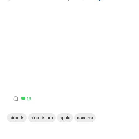
19
airpods
airpods pro
apple
новости