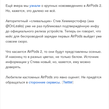
Ещё вчера мы
узнали
о крупных нововведениях в AirPods 2.
Но, кажется, это далеко не всё.
Авторитетный «сливальщик» Стив Хеммерстофер (ака
@OnLeaks) уже не раз публиковал подтверждённую инфу
до официального релиза устройств. Теперь он говорит, что
кейс для беспроводной зарядки первых AirPods выйдет уже
совсем скоро.
Что касается AirPods 2, то они будут представлены осенью.
И наконец-то в разных цветах, не только белом. Источник
информации у Стива новый, но, кажется, ему можно
доверять.
Любители кастомных AirPods это явно оценят. Не придётся
обращаться в
сторонние сервисы
.
[
Twitter
]