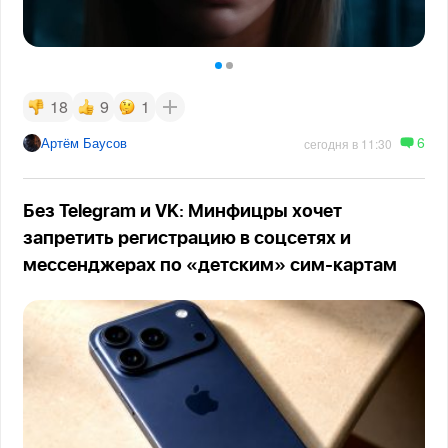
18
9
1
6
Артём Баусов
сегодня в 11:30
Без Telegram и VK: Минфицры хочет
запретить регистрацию в соцсетях и
мессенджерах по «детским» сим-картам