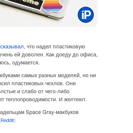
ссказывал
, что надел пластиковую
очень ей доволен. Как доеду до офиса,
юсь, одумается.
кбуками самых разных моделей, но ни
носил пластиковых чехлов. Они
олстые и слабо от чего-либо
т теплопроводимости. И желтеют.
ладельцам Space Gray-макбуков
[
Reddit
]