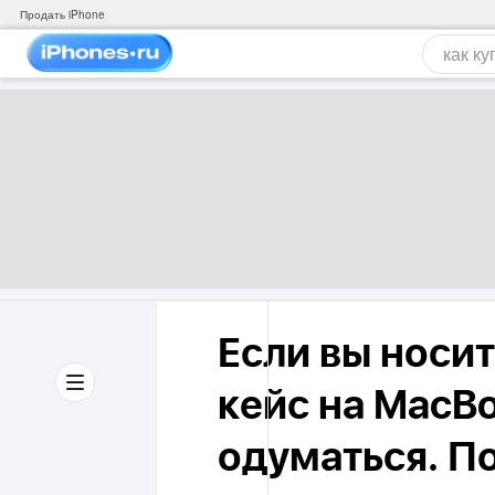
Продать iPhone
Если вы носи
кейс на MacBo
одуматься. П