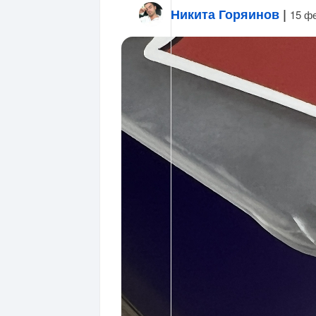
Никита Горяинов
|
15 ф