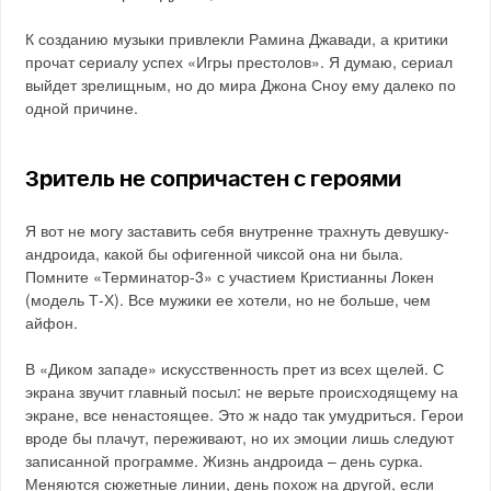
К созданию музыки привлекли Рамина Джавади, а критики
прочат сериалу успех «Игры престолов». Я думаю, сериал
выйдет зрелищным, но до мира Джона Сноу ему далеко по
одной причине.
Зритель не сопричастен с героями
Я вот не могу заставить себя внутренне трахнуть девушку-
андроида, какой бы офигенной чиксой она ни была.
Помните «Терминатор-3» с участием Кристианны Локен
(модель Т-Х). Все мужики ее хотели, но не больше, чем
айфон.
В «Диком западе» искусственность прет из всех щелей. С
экрана звучит главный посыл: не верьте происходящему на
экране, все ненастоящее. Это ж надо так умудриться. Герои
вроде бы плачут, переживают, но их эмоции лишь следуют
записанной программе. Жизнь андроида – день сурка.
Меняются сюжетные линии, день похож на другой, если