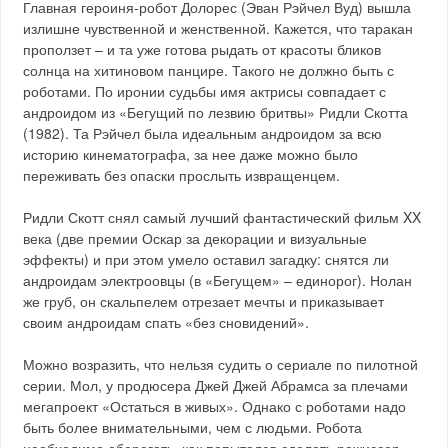
Главная героиня-робот Долорес (Эван Рэйчел Вуд) вышла
излишне чувственной и женственной. Кажется, что таракан
проползет – и та уже готова рыдать от красоты бликов
солнца на хитиновом панцире. Такого не должно быть с
роботами. По иронии судьбы имя актрисы совпадает с
андроидом из «Бегущий по лезвию бритвы» Ридли Скотта
(1982). Та Рэйчел была идеальным андроидом за всю
историю кинематографа, за нее даже можно было
переживать без опаски прослыть извращенцем.
Ридли Скотт снял самый лучший фантастический фильм XX
века (две премии Оскар за декорации и визуальные
эффекты) и при этом умело оставил загадку: снятся ли
андроидам электроовцы (в «Бегущем» – единорог). Нолан
же груб, он скальпелем отрезает мечты и приказывает
своим андроидам спать «без сновидений».
Можно возразить, что нельзя судить о сериале по пилотной
серии. Мол, у продюсера Джей Джей Абрамса за плечами
мегапроект «Остаться в живых». Однако с роботами надо
быть более внимательными, чем с людьми. Робота