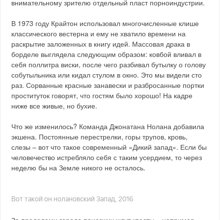
внимательному зрителю отдельный пласт порноиндустрии.
В 1973 году Крайтон использовал многочисленные клише
классического вестерна и ему не хватило времени на
раскрытие заложенных в книгу идей. Массовая драка в
борделе выглядела следующим образом: ковбой вливал в
себя поллитра виски, после чего разбивал бутылку о голову
собутыльника или кидал стулом в окно. Это мы видели сто
раз. Сорванные красные занавески и разбросанные портки
проституток говорят, что гостям было хорошо! На кадре
ниже все живые, но бухие.
Что же изменилось? Команда Джонатана Нолана добавила
экшена. Постоянные перестрелки, горы трупов, кровь,
слезы – вот что такое современный «Дикий запад». Если бы
человечество истребляло себя с таким усердием, то через
неделю бы на Земле никого не осталось.
Вот такой он нолановский Запад, 2016