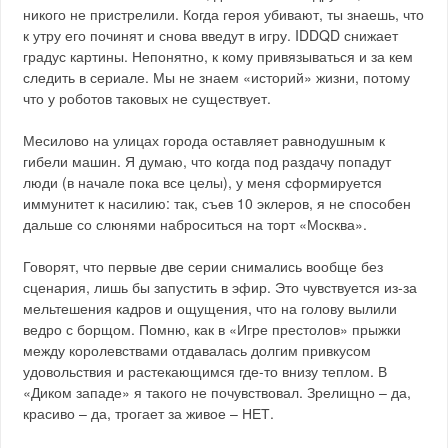
никого не пристрелили. Когда героя убивают, ты знаешь, что
к утру его починят и снова введут в игру. IDDQD снижает
градус картины. Непонятно, к кому привязываться и за кем
следить в сериале. Мы не знаем «историй» жизни, потому
что у роботов таковых не существует.
Месилово на улицах города оставляет равнодушным к
гибели машин. Я думаю, что когда под раздачу попадут
люди (в начале пока все целы), у меня сформируется
иммунитет к насилию: так, съев 10 эклеров, я не способен
дальше со слюнями наброситься на торт «Москва».
Говорят, что первые две серии снимались вообще без
сценария, лишь бы запустить в эфир. Это чувствуется из-за
мельтешения кадров и ощущения, что на голову вылили
ведро с борщом. Помню, как в «Игре престолов» прыжки
между королевствами отдавалась долгим привкусом
удовольствия и растекающимся где-то внизу теплом. В
«Диком западе» я такого не почувствовал. Зрелищно – да,
красиво – да, трогает за живое – НЕТ.