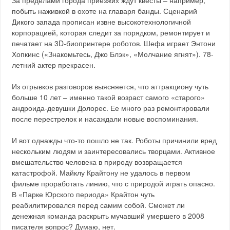
За пределами города приезжих ждут квесты – например,
побыть наживкой в охоте на главаря банды. Сценарий
Дикого запада прописан извне высокотехнологичной
корпорацией, которая следит за порядком, ремонтирует и
печатает на 3D-биопринтере роботов. Шефа играет Энтони
Хопкинс («Знакомьтесь, Джо Блэк», «Молчание ягнят»). 78-
летний актер прекрасен.
Из отрывков разговоров выясняется, что аттракциону чуть
больше 10 лет – именно такой возраст самого «старого»
андроида-девушки Долорес. Ее много раз ремонтировали
после перестрелок и насаждали новые воспоминания.
И вот однажды что-то пошло не так. Роботы причинили вред
нескольким людям и заинтересовались творцами. Активное
вмешательство человека в природу возвращается
катастрофой. Майклу Крайтону не удалось в первом
фильме проработать линию, что с природой играть опасно.
В «Парке Юрского периода» Крайтон чуть
реабилитировался перед самим собой. Сможет ли
денежная команда раскрыть мучавший умершего в 2008
писателя вопрос? Думаю, нет.