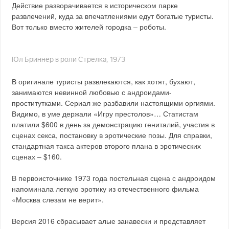
Действие разворачивается в историческом парке
развлечений, куда за впечатлениями едут богатые туристы.
Вот только вместо жителей городка – роботы.
Юл Бриннер в роли Стрелка, 1973
В оригинале туристы развлекаются, как хотят, бухают,
занимаются невинной любовью с андроидами-
проститутками. Сериал же разбавили настоящими оргиями.
Видимо, в уме держали «Игру престолов»… Статистам
платили $600 в день за демонстрацию гениталий, участия в
сценах секса, постановку в эротические позы. Для справки,
стандартная такса актеров второго плана в эротических
сценах – $160.
В первоисточнике 1973 года постельная сцена с андроидом
напоминала легкую эротику из отечественного фильма
«Москва слезам не верит».
Версия 2016 сбрасывает алые занавески и представляет