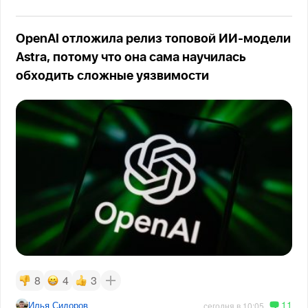
OpenAI отложила релиз топовой ИИ-модели
Astra, потому что она сама научилась
обходить сложные уязвимости
8
4
3
11
Илья Сидоров
сегодня в 10:05