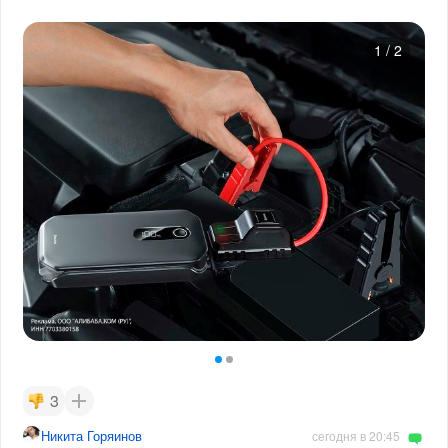
1
/
2
3
Никита Горяинов
сегодня в 20:45