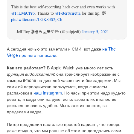
This is the best self-recording hack ever and even works with
@FiLMiCPro
. Thanks to
@PeterSciretta
for this tip. 🤯
pic.twitter.com/LGKS3S2pCh
— Jeff Roy 🎬🍿☕️💻🐕🌴🖖 (@pulpjedi)
January 5, 2021
А сегодня ночью это заметили и СМИ, вот даже
на The
Verge про него написали
.
Как это работает?
В Apple Watch уже много лет есть
функция видоискателя
: она транслирует изображение с
камеры iPhone на дисплей часов почти без задержки. Мы
сами ей периодически пользуемся, когда снимаем
распаковки в
наш Instagram
. Но часы при этом надо куда-то
девать, и когда они на руке, использовать их в качестве
дисплея не очень удобно. Мы клали их на стол, за
пределами кадра.
Питер предложил настолько простой вариант, что теперь
даже стыдно, что мы раньше об этом не догадались сами.