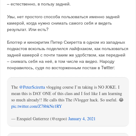
– естественно, в пользу задней.
Увы, нет простого способа пользоваться именно задней
камерой, когда нужно снимать самого себя и видеть
результат. Или есть?
Блоггер и кинокритик Питер Скиретта в одном из западных
подкастов вскользь поделился лайфхаком, как пользоваться
задней камерой с почти таким же удобством, как передней
– снимать себя на неё, в том числе на видео. Народу
понравилось, судя по восторженным постам в Twitter:
The
@PeterSciretta
vlogging course I’m taking is NO JOKE. I
mean this is DAY ONE of this class and I feel like I am learning
so much already!! He calls this The iVlogger hack. So useful. 😂
pic.twitter.com/Z78bkNe1RY
— Ezequiel Gutierrez (@ezgoo)
January 4, 2021