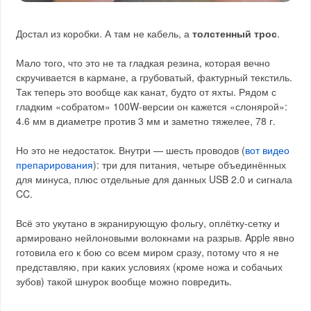
Достал из коробки. А там не кабель, а
толстенный трос
.
Мало того, что это не та гладкая резина, которая вечно
скручивается в кармане, а грубоватый, фактурный текстиль.
Так теперь это вообще как канат, будто от яхты. Рядом с
гладким «собратом» 100W-версии он кажется «слонярой»:
4.6 мм в диаметре против 3 мм и заметно тяжелее, 78 г.
Но это не недостаток. Внутри — шесть проводов (
вот видео
препарирования
): три для питания, четыре объединённых
для минуса, плюс отдельные для данных USB 2.0 и сигнала
CC.
Всё это укутано в экранирующую фольгу, оплётку-сетку и
армировано нейлоновыми волокнами на разрыв. Apple явно
готовила его к бою со всем миром сразу, потому что я не
представляю, при каких условиях (кроме ножа и собачьих
зубов) такой шнурок вообще можно повредить.