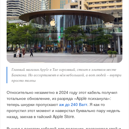
Главный магазин Apple в Тае огромный, стоит в элитном месте
Бангкока. Но ассортимент в нём небольшой, а вот людей – внутри
просто толпы
Относительно незаметно в 2024 году этот кабель получил
тотальное обновление, из разряда «Apple психанула»:
теперь шнурки пропускают
аж до 240 Ватт
. Я как-то
пропустил этот момент и наверстал буквально пару недель
назад, заехав в тайский Apple Store.
Вышел с пакетом кабелей для редакции, распаковал свой и