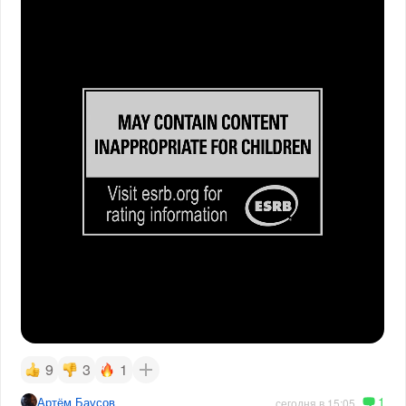
9
3
1
1
Артём Баусов
сегодня в 15:05